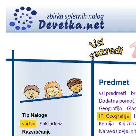
Predmet
vsi predmeti
br
Dodatna pomoč 
Geografija
Gla
Tip Naloge
IP: Geografija
I
vsi tipi
Spletni kviz
Kemija
Knjižnic
Naravoslovje in 
Razvrščanje