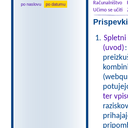
Računalništvo
po naslovu
po datumu
Učimo se učiti
Prispevki
Spletni
(uvod)
preizku
kombinir
(webque
potujej
ter vpi
raziskov
prihaja
pripom