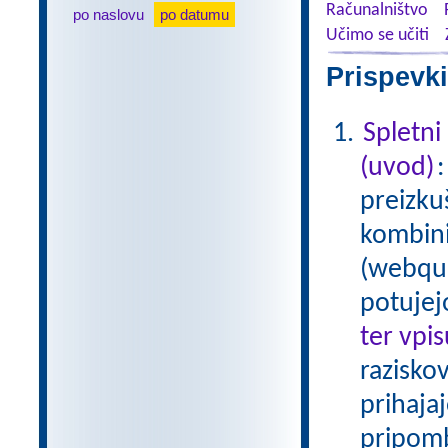
Računalništvo
po naslovu
po datumu
Učimo se učiti
Prispevki
Spletni
(uvod)
preizku
kombinir
(webque
potujej
ter vpi
raziskov
prihaja
pripom