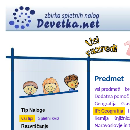
Predmet
vsi predmeti
br
Dodatna pomoč 
Geografija
Gla
Tip Naloge
IP: Geografija
I
vsi tipi
Spletni kviz
Kemija
Knjižnic
Naravoslovje in 
Razvrščanje