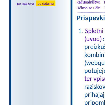
Računalništvo
po naslovu
po datumu
Učimo se učiti
Prispevki
Spletni
(uvod)
preizku
kombinir
(webque
potujej
ter vpi
raziskov
prihaja
pripom