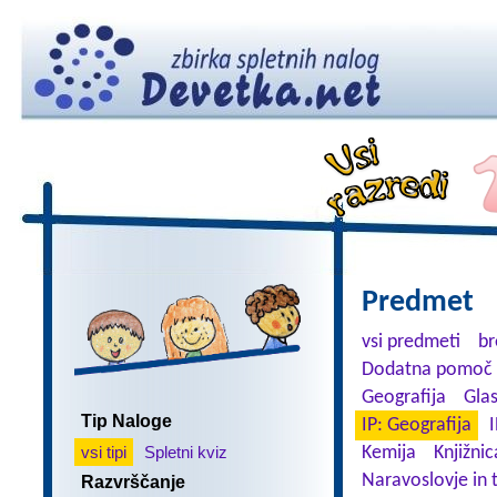
Predmet
vsi predmeti
br
Dodatna pomoč 
Geografija
Gla
Tip Naloge
IP: Geografija
I
vsi tipi
Spletni kviz
Kemija
Knjižnic
Naravoslovje in 
Razvrščanje