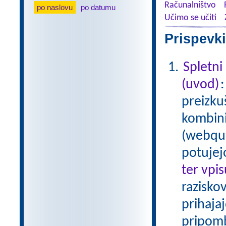
Računalništvo
po naslovu
po datumu
Učimo se učiti
Prispevki
Spletni
(uvod)
preizku
kombinir
(webque
potujej
ter vpi
raziskov
prihaja
pripom