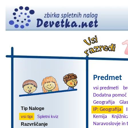
Predmet
vsi predmeti
br
Dodatna pomoč 
Geografija
Gla
Tip Naloge
IP: Geografija
I
vsi tipi
Spletni kviz
Kemija
Knjižnic
Naravoslovje in 
Razvrščanje