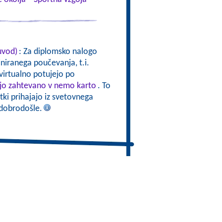
uvod)
: Za diplomsko nalogo
iranega poučevanja, t.i.
 virtualno potujejo po
ejo zahtevano v nemo karto
. To
atki prihajajo iz svetovnega
 dobrodošle.