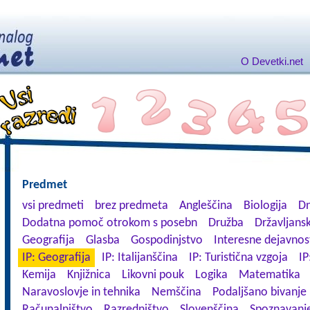
O Devetki.net
Predmet
vsi predmeti
brez predmeta
Angleščina
Biologija
Dn
Dodatna pomoč otrokom s posebn
Družba
Državljansk
Geografija
Glasba
Gospodinjstvo
Interesne dejavnos
IP: Geografija
IP: Italijanščina
IP: Turistična vzgoja
IP
Kemija
Knjižnica
Likovni pouk
Logika
Matematika
Naravoslovje in tehnika
Nemščina
Podaljšano bivanje
Računalništvo
Razredništvo
Slovenščina
Spoznavanje