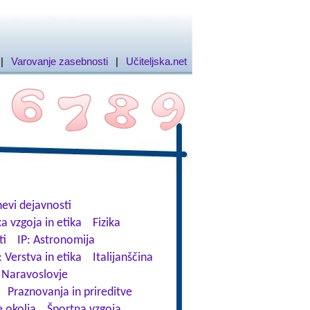
|
Varovanje zasebnosti
|
Učiteljska.net
evi dejavnosti
a vzgoja in etika
Fizika
ti
IP: Astronomija
: Verstva in etika
Italijanščina
Naravoslovje
Praznovanja in prireditve
 okolja
Športna vzgoja