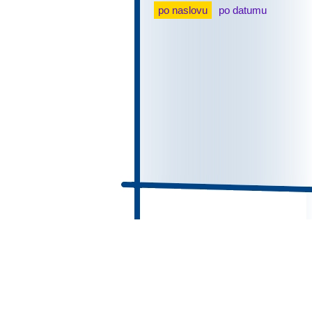
po naslovu
po datumu