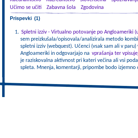
Učimo se učiti
Zabavna šola
Zgodovina
Prispevki (1)
Spletni izziv - Virtualno potovanje po Angloameriki (
sem preizkušala/opisovala/analizirala metodo kombin
spletni izziv (webquest). Učenci (vsak sam ali v paru)
Angloameriki in odgovarjajo na
vprašanja ter vpisuj
je raziskovalna aktivnost pri kateri večina ali vsi pod
spleta. Mnenja, komentarji, pripombe bodo izjemno