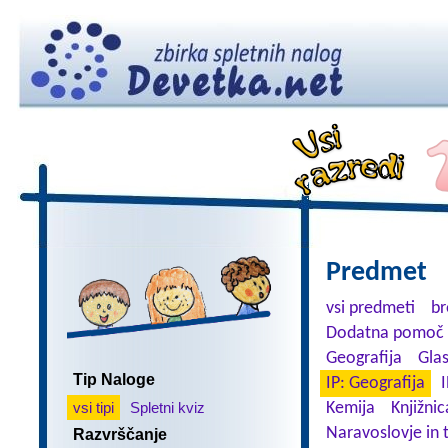
Predmet
vsi predmeti
br
Dodatna pomoč 
Geografija
Gla
Tip Naloge
IP: Geografija
I
vsi tipi
Spletni kviz
Kemija
Knjižnic
Naravoslovje in 
Razvrščanje