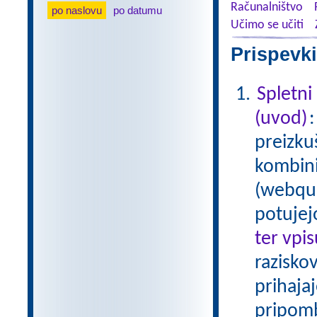
Računalništvo
po naslovu
po datumu
Učimo se učiti
Prispevki
Spletni
(uvod)
preizku
kombinir
(webque
potujej
ter vpi
raziskov
prihaja
pripom