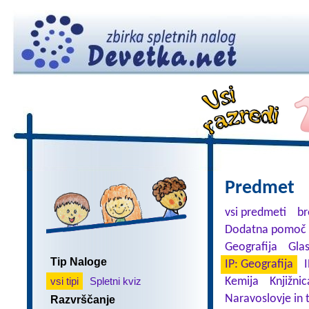
Predmet
vsi predmeti
br
Dodatna pomoč 
Geografija
Gla
Tip Naloge
IP: Geografija
I
vsi tipi
Spletni kviz
Kemija
Knjižnic
Naravoslovje in 
Razvrščanje