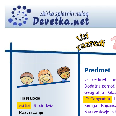
Predmet
vsi predmeti
br
Dodatna pomoč 
Geografija
Gla
Tip Naloge
IP: Geografija
I
vsi tipi
Spletni kviz
Kemija
Knjižnic
Naravoslovje in 
Razvrščanje