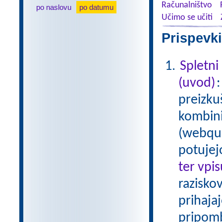
Računalništvo
po naslovu
po datumu
Učimo se učiti
Prispevki
Spletni
(uvod)
preizku
kombinir
(webque
potujej
ter vpi
raziskov
prihaja
pripom