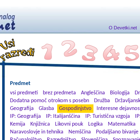
O Devetki.net
Predmet
vsi predmeti
brez predmeta
Angleščina
Biologija
Dn
Dodatna pomoč otrokom s posebn
Družba
Državljansk
Geografija
Glasba
Gospodinjstvo
Interesne dejavnos
IP: Geografija
IP: Italijanščina
IP: Turistična vzgoja
IP
Kemija
Knjižnica
Likovni pouk
Logika
Matematika
Naravoslovje in tehnika
Nemščina
Podaljšano bivanje
Računalništvo
Razredništvo
Slovenščina
Spoznavanje