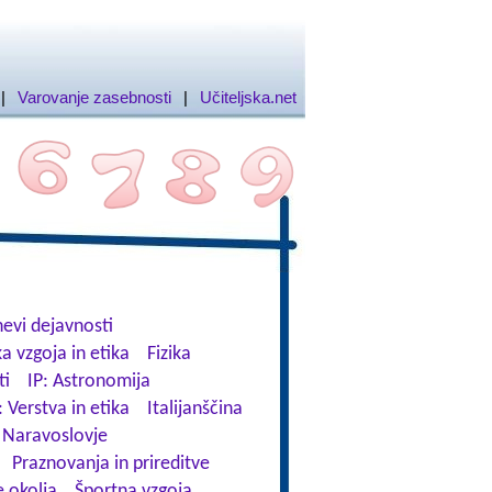
|
Varovanje zasebnosti
|
Učiteljska.net
evi dejavnosti
a vzgoja in etika
Fizika
ti
IP: Astronomija
: Verstva in etika
Italijanščina
Naravoslovje
Praznovanja in prireditve
 okolja
Športna vzgoja