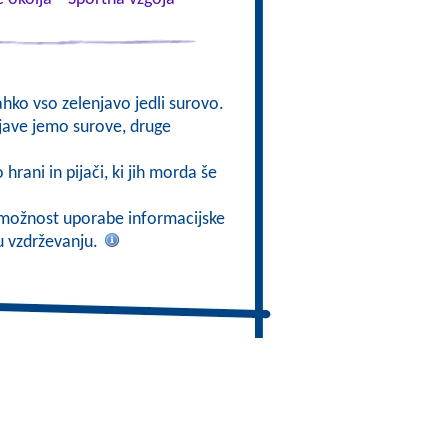
lahko vso zelenjavo jedli surovo.
njave jemo surove, druge
 hrani in pijači, ki jih morda še
ti možnost uporabe informacijske
mu vzdrževanju.