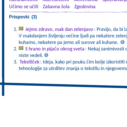
Učimo se učiti
Zabavna šola
Zgodovina
Prispevki (3)
Jejmo zdravo, vsak dan zelenjavo
: Pravijo, da bi 
V vsakdanjem življenju večine ljudi pa nekatere zele
kuhamo, nekatere pa jemo ali surove ali kuhane.
S hrano in pijačo okrog sveta
: Nekaj zanimivosti o
niste vedeli.
Tekstilček
: Ideja, kako pri pouku čim bolje izkoristi
tehnologije za utrditev znanja o tekstilu in njegove