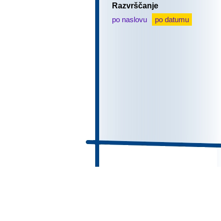
Razvrščanje
po naslovu
po datumu