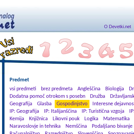
O Devetki.net
Predmet
vsi predmeti
brez predmeta
Angleščina
Biologija
Dn
Dodatna pomoč otrokom s posebn
Družba
Državljansk
Geografija
Glasba
Gospodinjstvo
Interesne dejavnos
IP: Geografija
IP: Italijanščina
IP: Turistična vzgoja
IP
Kemija
Knjižnica
Likovni pouk
Logika
Matematika
Naravoslovje in tehnika
Nemščina
Podaljšano bivanje
Računalništvo
Razredništvo
Slovenščina
Spoznavanje