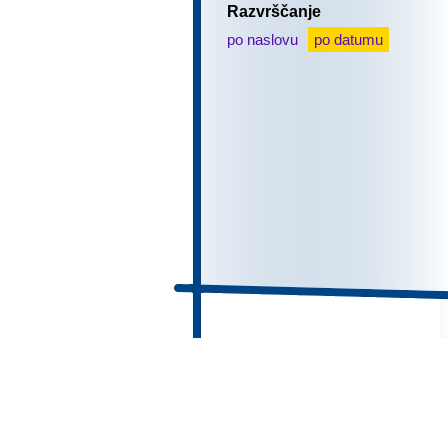
Razvrščanje
po naslovu
po datumu