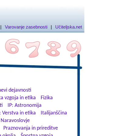
|
Varovanje zasebnosti
|
Učiteljska.net
evi dejavnosti
a vzgoja in etika
Fizika
ti
IP: Astronomija
: Verstva in etika
Italijanščina
Naravoslovje
Praznovanja in prireditve
 okolja
Športna vzgoja