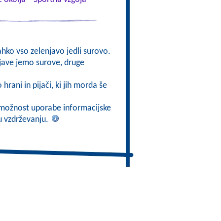
lahko vso zelenjavo jedli surovo.
njave jemo surove, druge
 hrani in pijači, ki jih morda še
ti možnost uporabe informacijske
mu vzdrževanju.