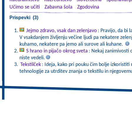
Učimo se učiti
Zabavna šola
Zgodovina
Prispevki (3)
Jejmo zdravo, vsak dan zelenjavo
: Pravijo, da bi 
V vsakdanjem življenju večine ljudi pa nekatere zele
kuhamo, nekatere pa jemo ali surove ali kuhane.
S hrano in pijačo okrog sveta
: Nekaj zanimivosti o
niste vedeli.
Tekstilček
: Ideja, kako pri pouku čim bolje izkoristi
tehnologije za utrditev znanja o tekstilu in njegove