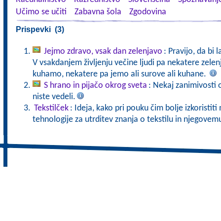
Učimo se učiti
Zabavna šola
Zgodovina
Prispevki (3)
Jejmo zdravo, vsak dan zelenjavo
: Pravijo, da bi 
V vsakdanjem življenju večine ljudi pa nekatere zele
kuhamo, nekatere pa jemo ali surove ali kuhane.
S hrano in pijačo okrog sveta
: Nekaj zanimivosti o
niste vedeli.
Tekstilček
: Ideja, kako pri pouku čim bolje izkoristi
tehnologije za utrditev znanja o tekstilu in njegove