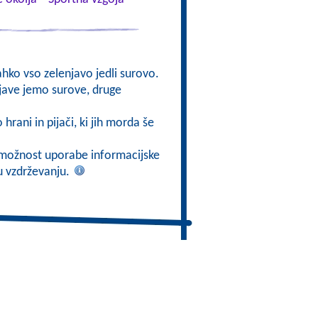
lahko vso zelenjavo jedli surovo.
njave jemo surove, druge
 hrani in pijači, ki jih morda še
ti možnost uporabe informacijske
mu vzdrževanju.