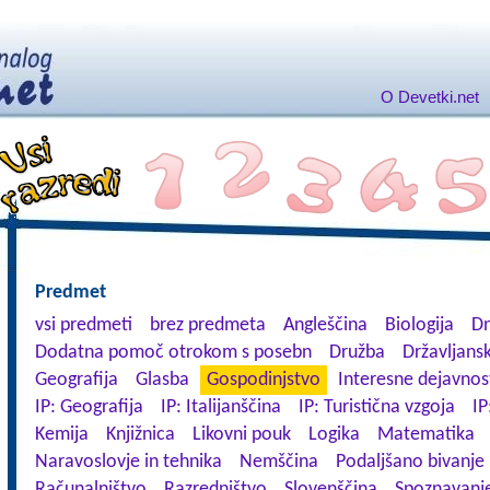
O Devetki.net
Predmet
vsi predmeti
brez predmeta
Angleščina
Biologija
Dn
Dodatna pomoč otrokom s posebn
Družba
Državljansk
Geografija
Glasba
Gospodinjstvo
Interesne dejavnos
IP: Geografija
IP: Italijanščina
IP: Turistična vzgoja
IP
Kemija
Knjižnica
Likovni pouk
Logika
Matematika
Naravoslovje in tehnika
Nemščina
Podaljšano bivanje
Računalništvo
Razredništvo
Slovenščina
Spoznavanje