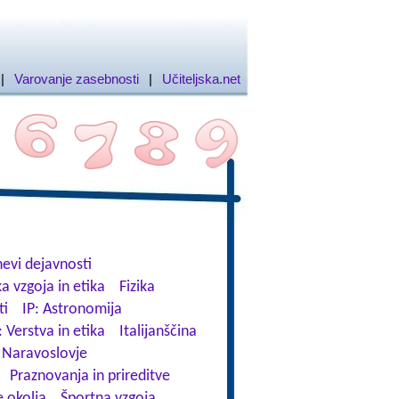
|
Varovanje zasebnosti
|
Učiteljska.net
evi dejavnosti
a vzgoja in etika
Fizika
ti
IP: Astronomija
: Verstva in etika
Italijanščina
Naravoslovje
Praznovanja in prireditve
 okolja
Športna vzgoja