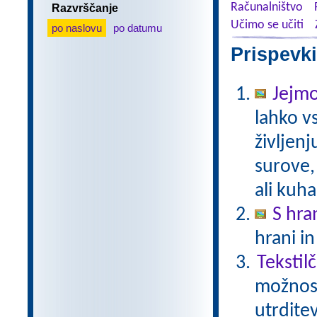
Računalništvo
Razvrščanje
Učimo se učiti
po naslovu
po datumu
Prispevki
Jejmo
lahko v
življen
surove,
ali kuh
S hra
hrani in
Tekstil
možnost
utrdite