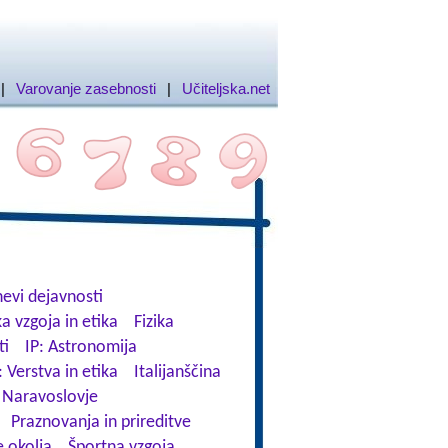
|
Varovanje zasebnosti
|
Učiteljska.net
evi dejavnosti
a vzgoja in etika
Fizika
ti
IP: Astronomija
: Verstva in etika
Italijanščina
Naravoslovje
Praznovanja in prireditve
 okolja
Športna vzgoja