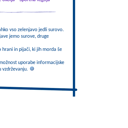
lahko vso zelenjavo jedli surovo.
njave jemo surove, druge
 hrani in pijači, ki jih morda še
ti možnost uporabe informacijske
mu vzdrževanju.