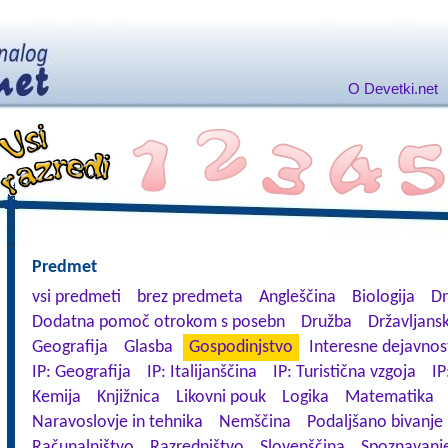
O Devetki.net
Predmet
vsi predmeti
brez predmeta
Angleščina
Biologija
Dn
Dodatna pomoč otrokom s posebn
Družba
Državljansk
Geografija
Glasba
Gospodinjstvo
Interesne dejavnos
IP: Geografija
IP: Italijanščina
IP: Turistična vzgoja
IP
Kemija
Knjižnica
Likovni pouk
Logika
Matematika
Naravoslovje in tehnika
Nemščina
Podaljšano bivanje
Računalništvo
Razredništvo
Slovenščina
Spoznavanje