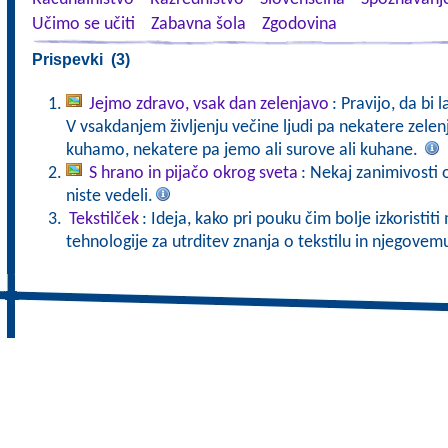
Učimo se učiti
Zabavna šola
Zgodovina
Prispevki (3)
Jejmo zdravo, vsak dan zelenjavo
: Pravijo, da bi 
V vsakdanjem življenju večine ljudi pa nekatere zele
kuhamo, nekatere pa jemo ali surove ali kuhane.
S hrano in pijačo okrog sveta
: Nekaj zanimivosti o
niste vedeli.
Tekstilček
: Ideja, kako pri pouku čim bolje izkoristi
tehnologije za utrditev znanja o tekstilu in njegove