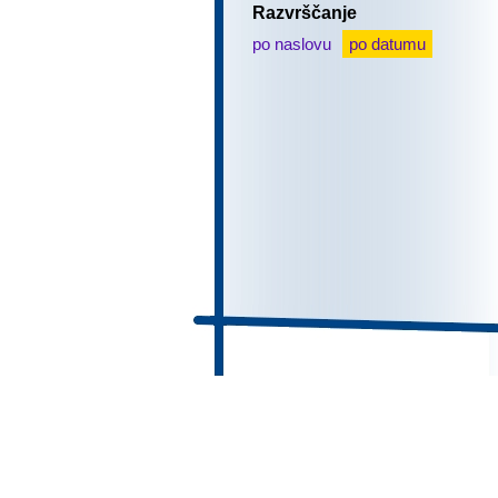
Razvrščanje
po naslovu
po datumu