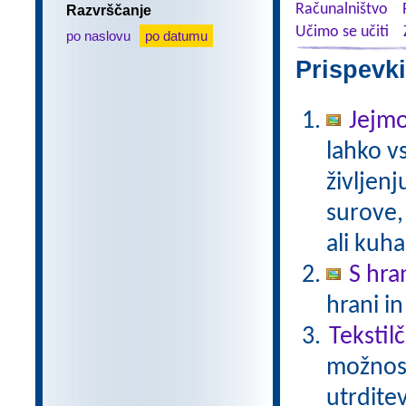
Računalništvo
Razvrščanje
Učimo se učiti
po naslovu
po datumu
Prispevki
Jejmo
lahko v
življen
surove,
ali kuh
S hra
hrani in
Tekstil
možnost
utrdite