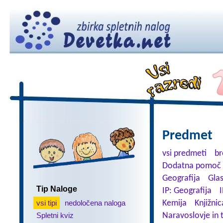
Predmet
vsi predmeti
br
Dodatna pomoč 
Geografija
Gla
Tip Naloge
IP: Geografija
I
vsi tipi
nedoločena naloga
Kemija
Knjižnic
Spletni kviz
Naravoslovje in 