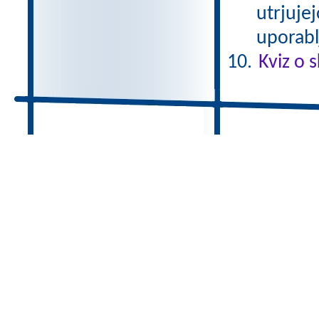
utrjuje
uporabl
Kviz o s