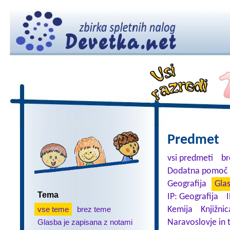
Predmet
vsi predmeti
br
Dodatna pomoč 
Geografija
Gla
Tema
IP: Geografija
I
vse teme
brez teme
Kemija
Knjižnic
Glasba je zapisana z notami
Naravoslovje in 