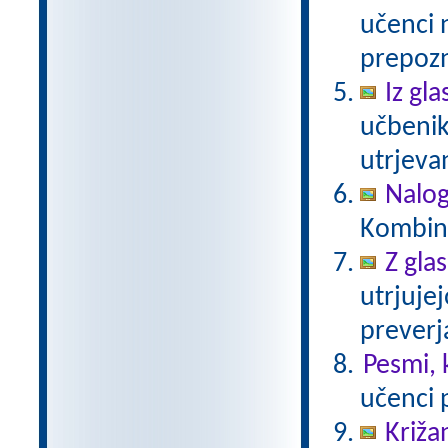
učenci 
prepozn
Iz gl
učbenik
utrjevan
Nalog
Kombina
Z gla
utrjuje
preverj
Pesmi, k
učenci p
Križa