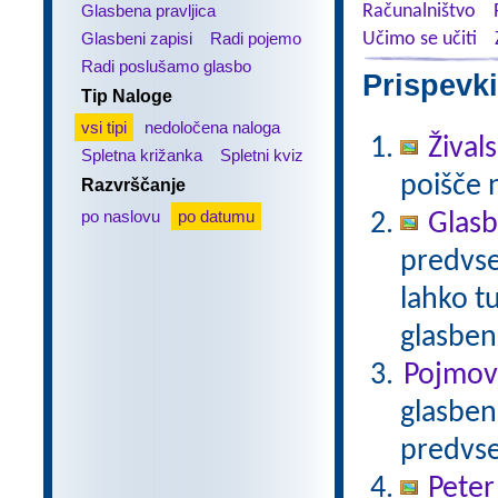
Glasbena pravljica
Računalništvo
Glasbeni zapisi
Radi pojemo
Učimo se učiti
Radi poslušamo glasbo
Prispevki
Tip Naloge
vsi tipi
nedoločena naloga
Žival
Spletna križanka
Spletni kviz
poišče 
Razvrščanje
po naslovu
po datumu
Glasb
predvse
lahko tu
glasben
Pojmovn
glasbene
predvse
Peter