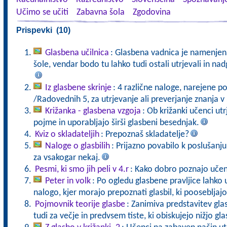
Učimo se učiti
Zabavna šola
Zgodovina
Prispevki (10)
Glasbena učilnica
: Glasbena vadnica je namenje
šole, vendar bodo tu lahko tudi ostali utrjevali in na
Iz glasbene skrinje
: 4 različne naloge, narejene 
/Radovednih 5, za utrjevanje ali preverjanje znanja v 
Križanka - glasbena vzgoja
: Ob križanki učenci ut
pojme in uporabljajo širši glasbeni besednjak.
Kviz o skladateljih
: Prepoznaš skladatelje?
Naloge o glasbilih
: Prijazno povabilo k poslušanju
za vsakogar nekaj.
Pesmi, ki smo jih peli v 4.r
: Kako dobro poznajo učenc
Peter in volk
: Po ogledu glasbene pravljice lahko 
nalogo, kjer morajo prepoznati glasbil, ki poosebljaj
Pojmovnik teorije glasbe
: Zanimiva predstavitev gla
tudi za večje in predvsem tiste, ki obiskujejo nižjo gl