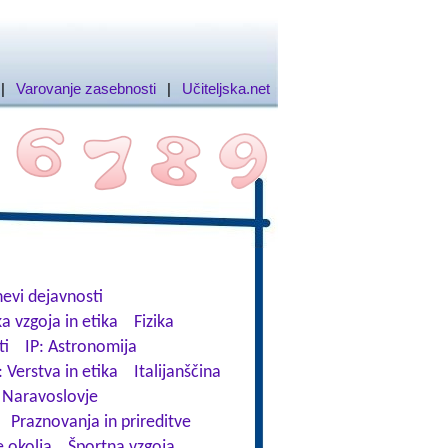
|
Varovanje zasebnosti
|
Učiteljska.net
evi dejavnosti
a vzgoja in etika
Fizika
ti
IP: Astronomija
: Verstva in etika
Italijanščina
Naravoslovje
Praznovanja in prireditve
 okolja
Športna vzgoja