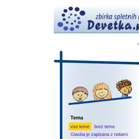
Tema
vse teme
brez teme
Glasba je zapisana z notami