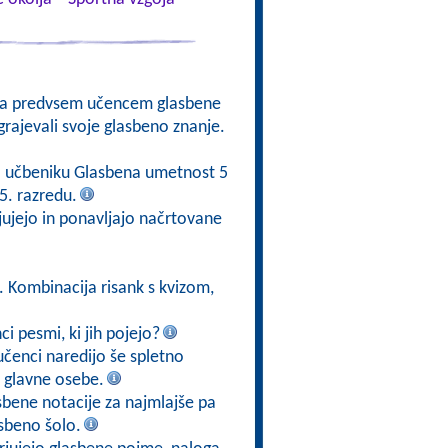
na predvsem učencem glasbene
dgrajevali svoje glasbeno znanje.
po učbeniku Glasbena umetnost 5
5. razredu.
rjujejo in ponavljajo načrtovane
. Kombinacija risank s kvizom,
i pesmi, ki jih pojejo?
učenci naredijo še spletno
o glavne osebe.
sbene notacije za najmlajše pa
asbeno šolo.