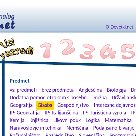
O Devetki.net
Predmet
vsi predmeti
brez predmeta
Angleščina
Biologija
Dn
Dodatna pomoč otrokom s posebn
Družba
Državljansk
Geografija
Glasba
Gospodinjstvo
Interesne dejavnos
IP: Geografija
IP: Italijanščina
IP: Turistična vzgoja
IP
Kemija
Knjižnica
Likovni pouk
Logika
Matematika
Naravoslovje in tehnika
Nemščina
Podaljšano bivanje
Računalništvo
Razredništvo
Slovenščina
Spoznavanje