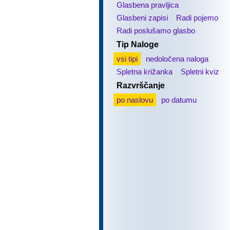
Glasbena pravljica
Glasbeni zapisi
Radi pojemo
Radi poslušamo glasbo
Tip Naloge
vsi tipi
nedoločena naloga
Spletna križanka
Spletni kviz
Razvrščanje
po naslovu
po datumu