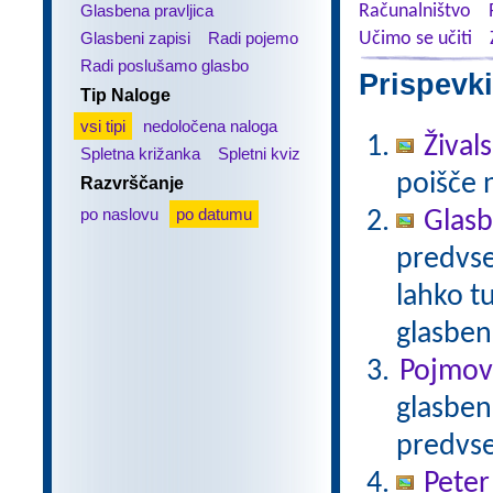
Glasbena pravljica
Računalništvo
Glasbeni zapisi
Radi pojemo
Učimo se učiti
Radi poslušamo glasbo
Prispevki
Tip Naloge
vsi tipi
nedoločena naloga
Žival
Spletna križanka
Spletni kviz
poišče 
Razvrščanje
po naslovu
po datumu
Glasb
predvse
lahko tu
glasben
Pojmovn
glasbene
predvse
Peter