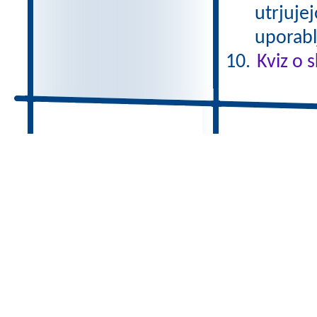
utrjuje
uporabl
Kviz o s