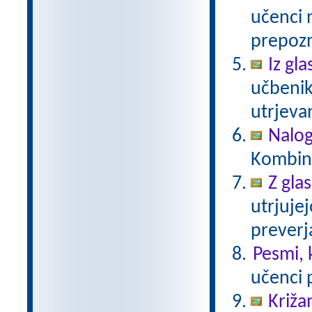
učenci 
prepozn
Iz gl
učbenik
utrjevan
Nalog
Kombina
Z gla
utrjuje
preverj
Pesmi, k
učenci p
Križa