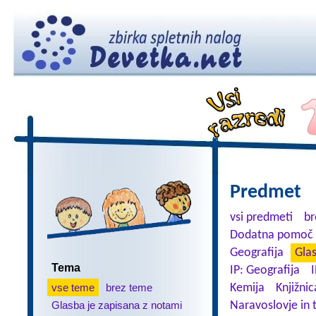
Predmet
vsi predmeti
br
Dodatna pomoč 
Geografija
Gla
Tema
IP: Geografija
I
vse teme
brez teme
Kemija
Knjižnic
Glasba je zapisana z notami
Naravoslovje in 