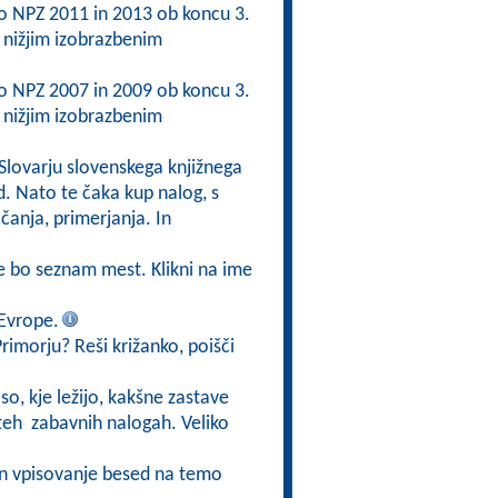
 po NPZ 2011 in 2013 ob koncu 3.
nižjim izobrazbenim
 po NPZ 2007 in 2009 ob koncu 3.
nižjim izobrazbenim
 Slovarju slovenskega knjižnega
d. Nato te čaka kup nalog, s
čanja, primerjanja. In
 se bo seznam mest. Klikni na ime
 Evrope.
 Primorju? Reši križanko, poišči
so, kje ležijo, kakšne zastave
v teh zabavnih nalogah. Veliko
 in vpisovanje besed na temo