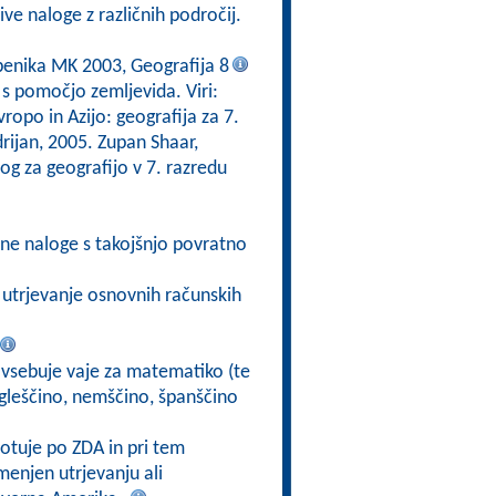
ive naloge z različnih področij.
čbenika MK 2003, Geografija 8
 s pomočjo zemljevida. Viri:
ropo in Azijo: geografija za 7.
rijan, 2005. Zupan Shaar,
log za geografijo v 7. razredu
ivne naloge s takojšnjo povratno
a utrjevanje osnovnih računskih
g vsebuje vaje za matematiko (te
angleščino, nemščino, španščino
otuje po ZDA in pri tem
enjen utrjevanju ali