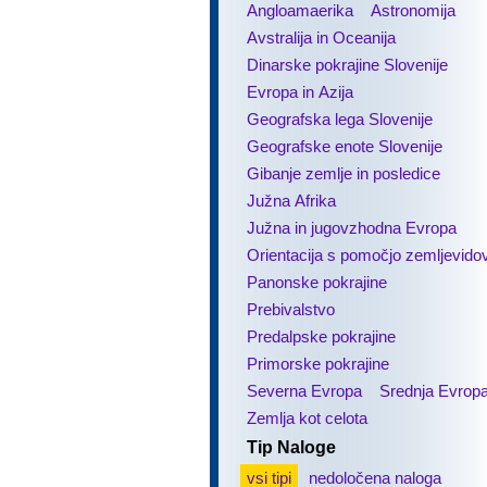
Angloamaerika
Astronomija
Avstralija in Oceanija
Dinarske pokrajine Slovenije
Evropa in Azija
Geografska lega Slovenije
Geografske enote Slovenije
Gibanje zemlje in posledice
Južna Afrika
Južna in jugovzhodna Evropa
Orientacija s pomočjo zemljevido
Panonske pokrajine
Prebivalstvo
Predalpske pokrajine
Primorske pokrajine
Severna Evropa
Srednja Evrop
Zemlja kot celota
Tip Naloge
vsi tipi
nedoločena naloga