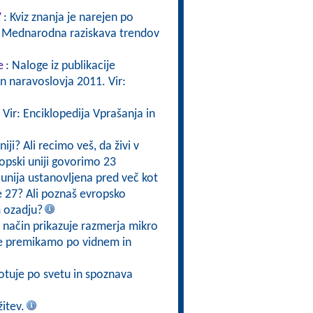
7
: Kviz znanja je narejen po
kta Mednarodna raziskava trendov
e
: Naloge iz publikacije
 naravoslovja 2011. Vir:
 Vir: Enciklopedija Vprašanja in
niji? Ali recimo veš, da živi v
ropski uniji govorimo 23
a unija ustanovljena pred več kot
 že 27? Ali poznaš evropsko
m ozadju?
v način prikazuje razmerja mikro
se premikamo po vidnem in
otuje po svetu in spoznava
itev.