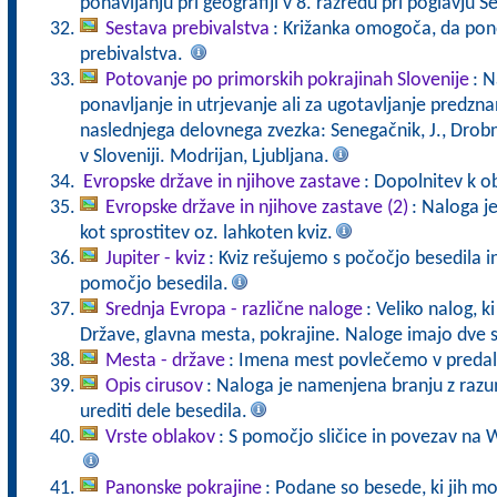
ponavljanju pri geografiji v 8. razredu pri poglavju
Sestava prebivalstva
: Križanka omogoča, da pon
prebivalstva.
Potovanje po primorskih pokrajinah Slovenije
: N
ponavljanje in utrjevanje ali za ugotavljanje predzna
naslednjega delovnega zvezka: Senegačnik, J., Drobnj
v Sloveniji. Modrijan, Ljubljana.
Evropske države in njihove zastave
: Dopolnitev k o
Evropske države in njihove zastave (2)
: Naloga j
kot sprostitev oz. lahkoten kviz.
Jupiter - kviz
: Kviz rešujemo s počočjo besedila 
pomočjo besedila.
Srednja Evropa - različne naloge
: Veliko nalog, 
Države, glavna mesta, pokrajine. Naloge imajo dve s
Mesta - države
: Imena mest povlečemo v preda
Opis cirusov
: Naloga je namenjena branju z ra
urediti dele besedila.
Vrste oblakov
: S pomočjo sličice in povezav na 
Panonske pokrajine
: Podane so besede, ki jih m