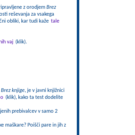
pripravljene z orodjem
Brez
sti reševanja za vsakega
ni obliki, kar tudi kaže
tale
nih vaj
(klik).
a
Brez knjige
, je v javni knjižnici
lo
(klik), kako ta test dodelite
njenih prebivalcev v samo 2
e maškare? Poišči pare in jih z