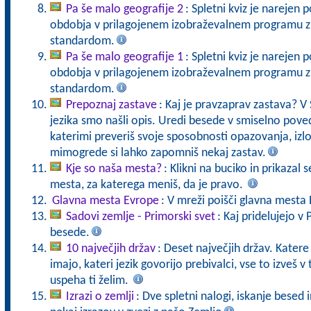
Pa še malo geografije 2
: Spletni kviz je narejen
obdobja v prilagojenem izobraževalnem programu z 
standardom.
Pa še malo geografije 1
: Spletni kviz je narejen
obdobja v prilagojenem izobraževalnem programu z 
standardom.
Prepoznaj zastave
: Kaj je pravzaprav zastava? V
jezika smo našli opis. Uredi besede v smiselno pove
katerimi preveriš svoje sposobnosti opazovanja, izlo
mimogrede si lahko zapomniš nekaj zastav.
Kje so naša mesta?
: Klikni na buciko in prikazal
mesta, za katerega meniš, da je pravo.
Glavna mesta Evrope
: V mreži poišči glavna mesta
Sadovi zemlje - Primorski svet
: Kaj pridelujejo v
besede.
10 največjih držav
: Deset največjih držav. Katere 
imajo, kateri jezik govorijo prebivalci, vse to izveš 
uspeha ti želim.
Izrazi o zemlji
: Dve spletni nalogi, iskanje besed