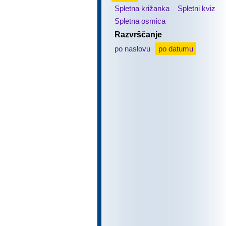
Spletna križanka
Spletni kviz
Spletna osmica
Razvrščanje
po naslovu
po datumu