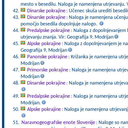
mesto v besedilu. Naloga je namenjena utrjevanju. V
Dinarske pokrajine
: Učenec skuša urediti besedil
Dinarske pokrajine
: Naloga je namenjena učenju 
pomočjo besedila dopolnjuje nalogo.
Predalpske pokrajine
: Naloga z dopolnjevanjem 
utrjevanju znanja. Vir: Geografija 9, Modrijan
Alpske pokrajine
: Naloga z dopolnjevanjem je na
Geografija 9, Modrijan
Panonske pokrajine
: Križanka je namenjena utrje
Modrijan
Primorske pokrajine
: Naloga je namenjena utrjev
Modrijan
Dinarske pokrajine
: Naloga je namenjena utrjeva
Predalpske pokrajine
: Naloga je namenjena utrjev
Modrijan.
Alpske pokrajine
: Naloga je namenjena utrjevanju
Naravnogeografske enote Slovenije
: Naloge so nam