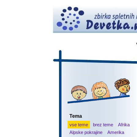
Tema
vse teme
brez teme
Afrika
Alpske pokrajine
Amerika