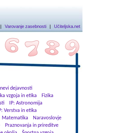
|
Varovanje zasebnosti
|
Učiteljska.net
nevi dejavnosti
ka vzgoja in etika
Fizika
ti
IP: Astronomija
P: Verstva in etika
Matematika
Naravoslovje
e
Praznovanja in prireditve
e okolja
Športna vzgoja