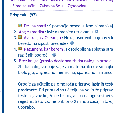
Učimo se učiti
Zabavna šola
Zgodovina
Prispevki (97)
Dolina smrti
: S pomočjo besedila izpolni manjka
Angloamerika
: Kviz namenjen utrjevanju.
Avstralija z Oceanijo
: Nekaj osnovnih pojmov v k
besedama izpusti presledek.
Razumem, kar berem
: Posodobljena spletna stra
različnih področij.
v
Brez knjige (prosto dostopna zbirka nalog in orodje 
Zbirka nalog vsebuje vaje za matematiko (te so najbo
biologijo, angleščino, nemščino, španščino in franco
Orodje za učitelje pa omogoča pripravo
lastnih tes
predmete
. Pri pripravi so učitelju na voljo že pripr
a
teste iz javne knjižnice testov, ali pa naloge sestavi
registrirati (to vzame približno 2 minuti časa) in tak
uporabo.