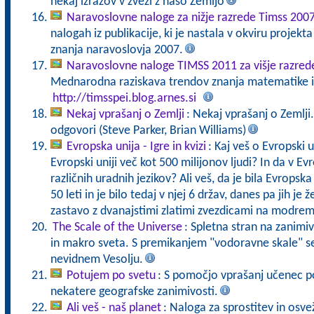
nekaj izrazov v zvezi z našo Zemljo
Naravoslovne naloge za nižje razrede Timss 200
nalogah iz publikacije, ki je nastala v okviru proje
znanja naravoslovja 2007.
Naravoslovne naloge TIMSS 2011 za višje razred
Mednarodna raziskava trendov znanja matematike in
http://timsspei.blog.arnes.si
Nekaj vprašanj o Zemlji
: Nekaj vprašanj o Zemlji.
odgovori (Steve Parker, Brian Williams)
Evropska unija - Igre in kvizi
: Kaj veš o Evropski u
Evropski uniji več kot 500 milijonov ljudi? In da v Ev
različnih uradnih jezikov? Ali veš, da je bila Evropsk
50 leti in je bilo tedaj v njej 6 držav, danes pa jih je
zastavo z dvanajstimi zlatimi zvezdicami na modre
The Scale of the Universe
: Spletna stran na zanimi
in makro sveta. S premikanjem "vodoravne skale" 
nevidnem Vesolju.
Potujem po svetu
: S pomočjo vprašanj učenec p
nekatere geografske zanimivosti.
Ali veš - naš planet
: Naloga za sprostitev in osvež