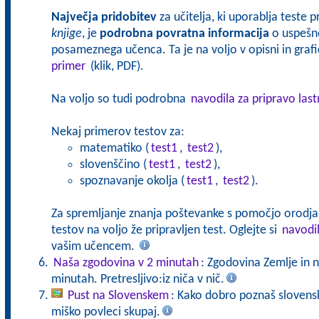
Največja pridobitev
za učitelja, ki uporablja teste 
knjige
, je
podrobna povratna informacija
o uspešno
posameznega učenca. Ta je na voljo v opisni in grafič
primer
(klik, PDF).
Na voljo so tudi podrobna
navodila za pripravo last
Nekaj primerov testov za:
matematiko (
test1
,
test2
),
slovenščino (
test1
,
test2
),
spoznavanje okolja (
test1
,
test2
).
Za spremljanje znanja poštevanke s pomočjo orodj
testov na voljo že pripravljen test. Oglejte si
navodi
vašim učencem.
Naša zgodovina v 2 minutah
: Zgodovina Zemlje in 
minutah. Pretresljivo:iz niča v nič.
Pust na Slovenskem
: Kako dobro poznaš slovensk
miško povleci skupaj.