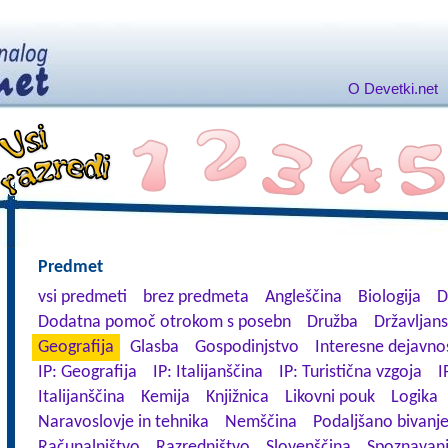
O Devetki.net
Predmet
vsi predmeti
brez predmeta
Angleščina
Biologija
D
Dodatna pomoč otrokom s posebn
Družba
Državljans
Geografija
Glasba
Gospodinjstvo
Interesne dejavnos
IP: Geografija
IP: Italijanščina
IP: Turistična vzgoja
I
Italijanščina
Kemija
Knjižnica
Likovni pouk
Logika
Naravoslovje in tehnika
Nemščina
Podaljšano bivanj
Računalništvo
Razredništvo
Slovenščina
Spoznavanj