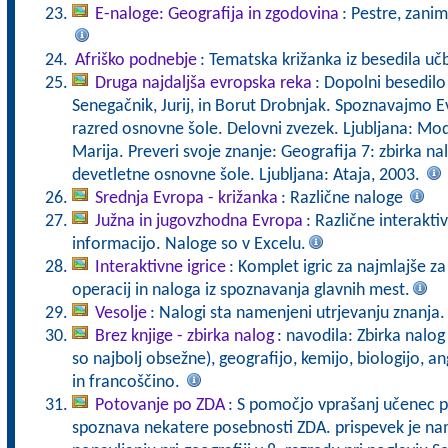
E-naloge: Geografija in zgodovina
: Pestre, zanim
Afriško podnebje
: Tematska križanka iz besedila u
Druga najdaljša evropska reka
: Dopolni besedilo
Senegačnik, Jurij, in Borut Drobnjak. Spoznavajmo Ev
razred osnovne šole. Delovni zvezek. Ljubljana: Mod
Marija. Preveri svoje znanje: Geografija 7: zbirka na
devetletne osnovne šole. Ljubljana: Ataja, 2003.
Srednja Evropa - križanka
: Različne naloge
Južna in jugovzhodna Evropa
: Različne interakt
informacijo. Naloge so v Excelu.
Interaktivne igrice
: Komplet igric za najmlajše z
operacij in naloga iz spoznavanja glavnih mest.
Vesolje
: Nalogi sta namenjeni utrjevanju znanja.
Brez knjige - zbirka nalog
: navodila: Zbirka nalo
so najbolj obsežne), geografijo, kemijo, biologijo, 
in francoščino.
Potovanje po ZDA
: S pomočjo vprašanj učenec p
spoznava nekatere posebnosti ZDA. prispevek je nam