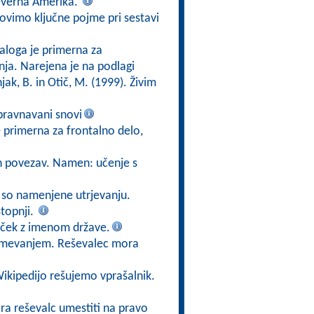
 Severna Amerika.
ovimo ključne pojme pri sestavi
aloga je primerna za
nja. Narejena je na podlagi
ak, B. in Otič, M. (1999). Živim
bravnavani snovi
e primerna za frontalno delo,
in povezav. Namen: učenje s
ki so namenjene utrjevanju.
topnji.
lček z imenom države.
zumevanjem. Reševalec mora
Wikipedijo rešujemo vprašalnik.
ora reševalc umestiti na pravo