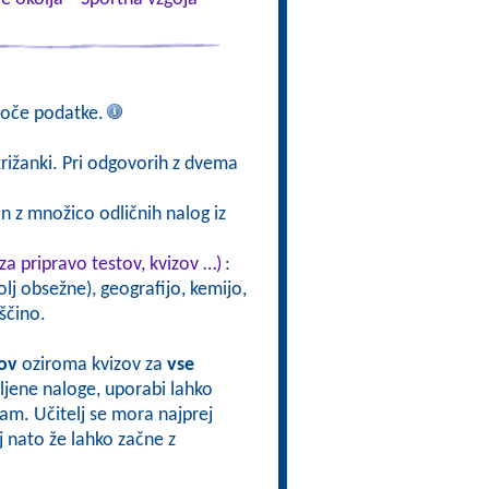
joče podatke.
rižanki. Pri odgovorih z dvema
n z množico odličnih nalog iz
za pripravo testov, kvizov …)
:
lj obsežne), geografijo, kemijo,
ščino.
tov
oziroma kvizov za
vse
avljene naloge, uporabi lahko
 sam. Učitelj se mora najprej
oj nato že lahko začne z