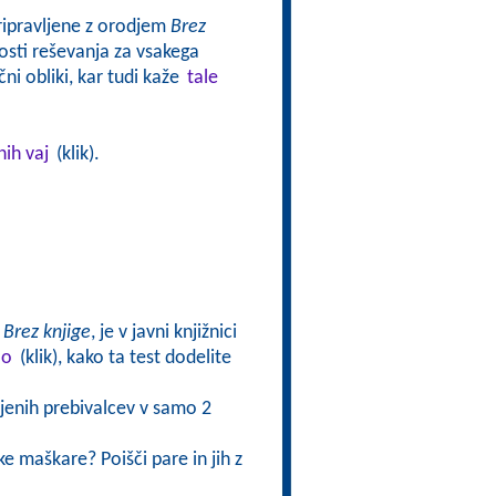
pripravljene z orodjem
Brez
sti reševanja za vsakega
ni obliki, kar tudi kaže
tale
nih vaj
(klik).
a
Brez knjige
, je v javni knjižnici
lo
(klik), kako ta test dodelite
njenih prebivalcev v samo 2
e maškare? Poišči pare in jih z