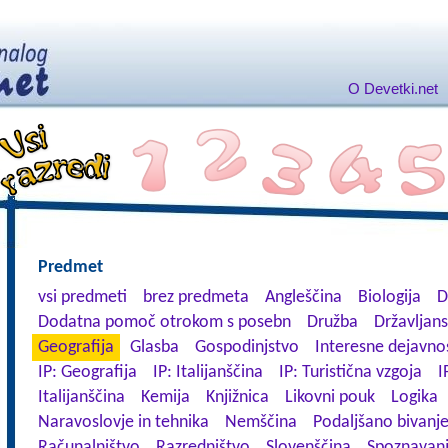
O Devetki.net
Predmet
vsi predmeti
brez predmeta
Angleščina
Biologija
D
Dodatna pomoč otrokom s posebn
Družba
Državljans
Geografija
Glasba
Gospodinjstvo
Interesne dejavnos
IP: Geografija
IP: Italijanščina
IP: Turistična vzgoja
I
Italijanščina
Kemija
Knjižnica
Likovni pouk
Logika
Naravoslovje in tehnika
Nemščina
Podaljšano bivanj
Računalništvo
Razredništvo
Slovenščina
Spoznavanj