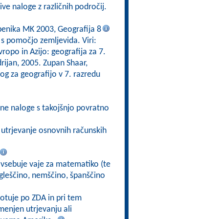
ive naloge z različnih področij.
čbenika MK 2003, Geografija 8
 s pomočjo zemljevida. Viri:
ropo in Azijo: geografija za 7.
rijan, 2005. Zupan Shaar,
log za geografijo v 7. razredu
ivne naloge s takojšnjo povratno
a utrjevanje osnovnih računskih
g vsebuje vaje za matematiko (te
angleščino, nemščino, španščino
otuje po ZDA in pri tem
enjen utrjevanju ali