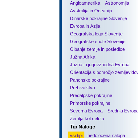
Angloamaerika
Astronomija
Avstralija in Oceanija
Dinarske pokrajine Slovenije
Evropa in Azija
Geografska lega Slovenije
Geografske enote Slovenije
Gibanje zemlje in posledice
Južna Afrika
Južna in jugovzhodna Evropa
Orientacija s pomočjo zemljevido
Panonske pokrajine
Prebivalstvo
Predalpske pokrajine
Primorske pokrajine
Severna Evropa
Srednja Evrop
Zemlja kot celota
Tip Naloge
vsi tipi
nedoločena naloga