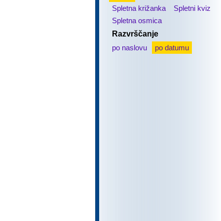
Spletna križanka
Spletni kviz
Spletna osmica
Razvrščanje
po naslovu
po datumu