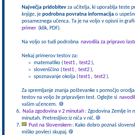
Največja pridobitev
za učitelja, ki uporablja teste 
knjige
, je
podrobna povratna informacija
o uspešno
posameznega učenca. Ta je na voljo v opisni in grafič
primer
(klik, PDF).
Na voljo so tudi podrobna
navodila za pripravo last
Nekaj primerov testov za:
matematiko (
test1
,
test2
),
slovenščino (
test1
,
test2
),
spoznavanje okolja (
test1
,
test2
).
Za spremljanje znanja poštevanke s pomočjo orodj
testov na voljo že pripravljen test. Oglejte si
navodi
vašim učencem.
Naša zgodovina v 2 minutah
: Zgodovina Zemlje in 
minutah. Pretresljivo:iz niča v nič.
Pust na Slovenskem
: Kako dobro poznaš slovensk
miško povleci skupaj.