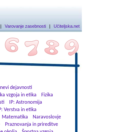
|
Varovanje zasebnosti
|
Učiteljska.net
nevi dejavnosti
ka vzgoja in etika
Fizika
ti
IP: Astronomija
P: Verstva in etika
Matematika
Naravoslovje
e
Praznovanja in prireditve
e okolja
Športna vzgoja