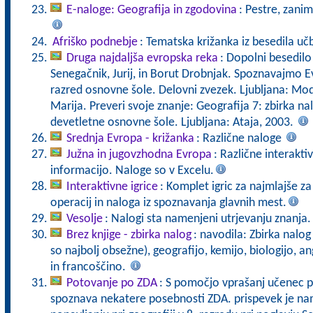
E-naloge: Geografija in zgodovina
: Pestre, zanim
Afriško podnebje
: Tematska križanka iz besedila u
Druga najdaljša evropska reka
: Dopolni besedilo
Senegačnik, Jurij, in Borut Drobnjak. Spoznavajmo Ev
razred osnovne šole. Delovni zvezek. Ljubljana: Mod
Marija. Preveri svoje znanje: Geografija 7: zbirka na
devetletne osnovne šole. Ljubljana: Ataja, 2003.
Srednja Evropa - križanka
: Različne naloge
Južna in jugovzhodna Evropa
: Različne interakt
informacijo. Naloge so v Excelu.
Interaktivne igrice
: Komplet igric za najmlajše z
operacij in naloga iz spoznavanja glavnih mest.
Vesolje
: Nalogi sta namenjeni utrjevanju znanja.
Brez knjige - zbirka nalog
: navodila: Zbirka nalo
so najbolj obsežne), geografijo, kemijo, biologijo, 
in francoščino.
Potovanje po ZDA
: S pomočjo vprašanj učenec p
spoznava nekatere posebnosti ZDA. prispevek je nam