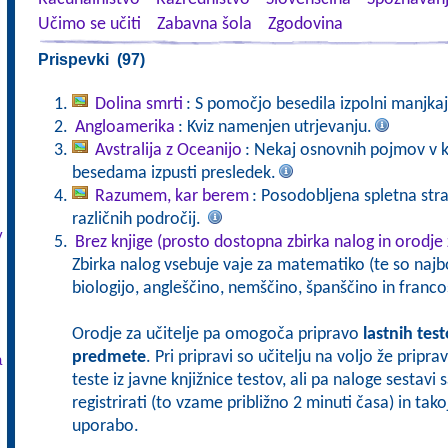
Učimo se učiti
Zabavna šola
Zgodovina
Prispevki (97)
Dolina smrti
: S pomočjo besedila izpolni manjka
Angloamerika
: Kviz namenjen utrjevanju.
Avstralija z Oceanijo
: Nekaj osnovnih pojmov v k
besedama izpusti presledek.
Razumem, kar berem
: Posodobljena spletna stra
različnih področij.
v
Brez knjige (prosto dostopna zbirka nalog in orodje 
Zbirka nalog vsebuje vaje za matematiko (te so najbo
biologijo, angleščino, nemščino, španščino in franco
Orodje za učitelje pa omogoča pripravo
lastnih tes
predmete
. Pri pripravi so učitelju na voljo že pripr
a
teste iz javne knjižnice testov, ali pa naloge sestavi
registrirati (to vzame približno 2 minuti časa) in tak
uporabo.