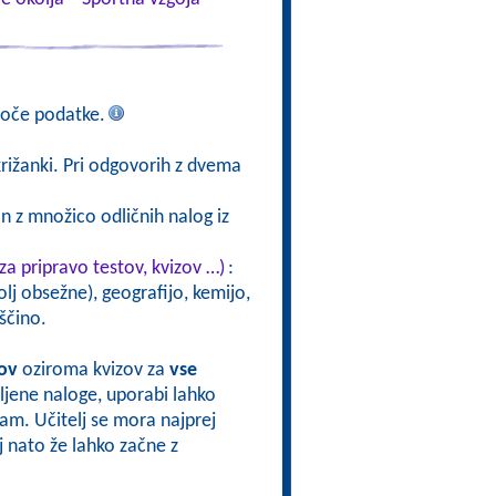
joče podatke.
rižanki. Pri odgovorih z dvema
n z množico odličnih nalog iz
za pripravo testov, kvizov …)
:
lj obsežne), geografijo, kemijo,
ščino.
tov
oziroma kvizov za
vse
avljene naloge, uporabi lahko
 sam. Učitelj se mora najprej
oj nato že lahko začne z