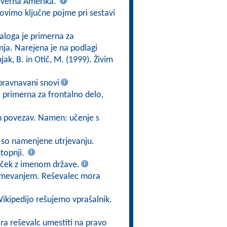
 Severna Amerika.
ovimo ključne pojme pri sestavi
aloga je primerna za
nja. Narejena je na podlagi
ak, B. in Otič, M. (1999). Živim
bravnavani snovi
e primerna za frontalno delo,
in povezav. Namen: učenje s
ki so namenjene utrjevanju.
topnji.
lček z imenom države.
zumevanjem. Reševalec mora
Wikipedijo rešujemo vprašalnik.
ora reševalc umestiti na pravo