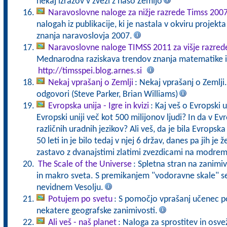
nekaj izrazov v zvezi z našo Zemljo
Naravoslovne naloge za nižje razrede Timss 200
nalogah iz publikacije, ki je nastala v okviru proje
znanja naravoslovja 2007.
Naravoslovne naloge TIMSS 2011 za višje razred
Mednarodna raziskava trendov znanja matematike in
http://timsspei.blog.arnes.si
Nekaj vprašanj o Zemlji
: Nekaj vprašanj o Zemlji.
odgovori (Steve Parker, Brian Williams)
Evropska unija - Igre in kvizi
: Kaj veš o Evropski u
Evropski uniji več kot 500 milijonov ljudi? In da v Ev
različnih uradnih jezikov? Ali veš, da je bila Evropsk
50 leti in je bilo tedaj v njej 6 držav, danes pa jih je
zastavo z dvanajstimi zlatimi zvezdicami na modre
The Scale of the Universe
: Spletna stran na zanimi
in makro sveta. S premikanjem "vodoravne skale" 
nevidnem Vesolju.
Potujem po svetu
: S pomočjo vprašanj učenec p
nekatere geografske zanimivosti.
Ali veš - naš planet
: Naloga za sprostitev in osvež