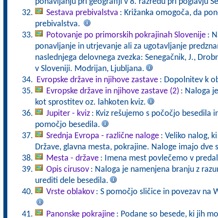
ponavljanju pri geografiji v 8. razredu pri poglavju
Sestava prebivalstva
: Križanka omogoča, da pon
prebivalstva.
Potovanje po primorskih pokrajinah Slovenije
: N
ponavljanje in utrjevanje ali za ugotavljanje predzna
naslednjega delovnega zvezka: Senegačnik, J., Drobnj
v Sloveniji. Modrijan, Ljubljana.
Evropske države in njihove zastave
: Dopolnitev k o
Evropske države in njihove zastave (2)
: Naloga j
kot sprostitev oz. lahkoten kviz.
Jupiter - kviz
: Kviz rešujemo s počočjo besedila 
pomočjo besedila.
Srednja Evropa - različne naloge
: Veliko nalog, 
Države, glavna mesta, pokrajine. Naloge imajo dve s
Mesta - države
: Imena mest povlečemo v preda
Opis cirusov
: Naloga je namenjena branju z ra
urediti dele besedila.
Vrste oblakov
: S pomočjo sličice in povezav na 
Panonske pokrajine
: Podane so besede, ki jih m