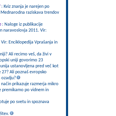
7
: Kviz znanja je narejen po
kta Mednarodna raziskava trendov
e
: Naloge iz publikacije
 naravoslovja 2011. Vir:
 Vir: Enciklopedija Vprašanja in
niji? Ali recimo veš, da živi v
ropski uniji govorimo 23
a unija ustanovljena pred več kot
 že 27? Ali poznaš evropsko
m ozadju?
v način prikazuje razmerja mikro
se premikamo po vidnem in
otuje po svetu in spoznava
itev.