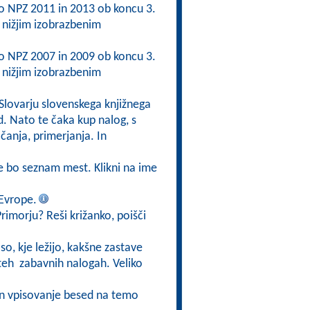
 po NPZ 2011 in 2013 ob koncu 3.
nižjim izobrazbenim
 po NPZ 2007 in 2009 ob koncu 3.
nižjim izobrazbenim
 Slovarju slovenskega knjižnega
d. Nato te čaka kup nalog, s
čanja, primerjanja. In
 se bo seznam mest. Klikni na ime
 Evrope.
 Primorju? Reši križanko, poišči
so, kje ležijo, kakšne zastave
v teh zabavnih nalogah. Veliko
 in vpisovanje besed na temo