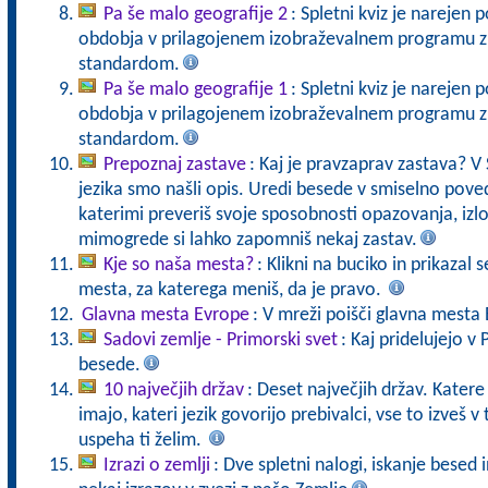
Pa še malo geografije 2
: Spletni kviz je narejen
obdobja v prilagojenem izobraževalnem programu z 
standardom.
Pa še malo geografije 1
: Spletni kviz je narejen
obdobja v prilagojenem izobraževalnem programu z 
standardom.
Prepoznaj zastave
: Kaj je pravzaprav zastava? V
jezika smo našli opis. Uredi besede v smiselno pove
katerimi preveriš svoje sposobnosti opazovanja, izlo
mimogrede si lahko zapomniš nekaj zastav.
Kje so naša mesta?
: Klikni na buciko in prikazal
mesta, za katerega meniš, da je pravo.
Glavna mesta Evrope
: V mreži poišči glavna mesta
Sadovi zemlje - Primorski svet
: Kaj pridelujejo v
besede.
10 največjih držav
: Deset največjih držav. Katere 
imajo, kateri jezik govorijo prebivalci, vse to izveš 
uspeha ti želim.
Izrazi o zemlji
: Dve spletni nalogi, iskanje besed