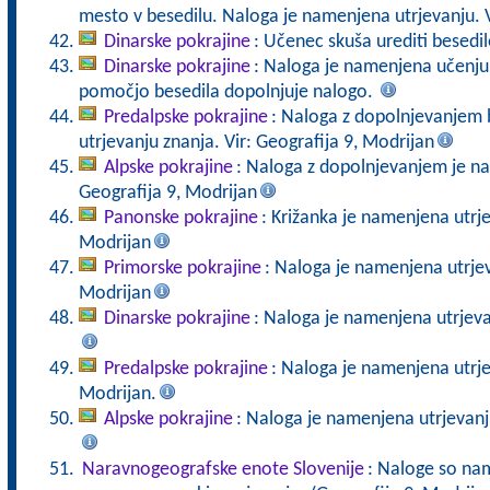
mesto v besedilu. Naloga je namenjena utrjevanju. V
Dinarske pokrajine
: Učenec skuša urediti besedil
Dinarske pokrajine
: Naloga je namenjena učenju 
pomočjo besedila dopolnjuje nalogo.
Predalpske pokrajine
: Naloga z dopolnjevanjem 
utrjevanju znanja. Vir: Geografija 9, Modrijan
Alpske pokrajine
: Naloga z dopolnjevanjem je na
Geografija 9, Modrijan
Panonske pokrajine
: Križanka je namenjena utrje
Modrijan
Primorske pokrajine
: Naloga je namenjena utrjev
Modrijan
Dinarske pokrajine
: Naloga je namenjena utrjeva
Predalpske pokrajine
: Naloga je namenjena utrjev
Modrijan.
Alpske pokrajine
: Naloga je namenjena utrjevanju
Naravnogeografske enote Slovenije
: Naloge so nam