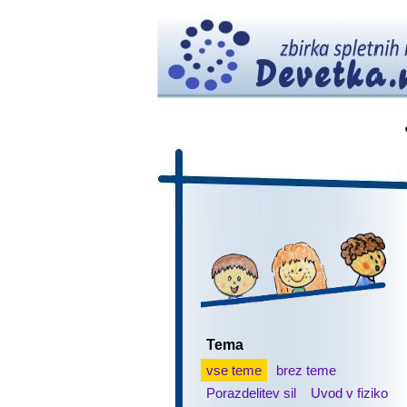
Tema
vse teme
brez teme
Porazdelitev sil
Uvod v fiziko