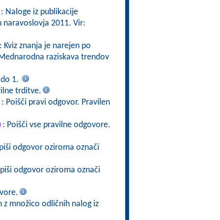
: Naloge iz publikacije
naravoslovja 2011. Vir:
: Kviz znanja je narejen po
ta Mednarodna raziskava trendov
 do 1.
lne trditve.
: Poišči pravi odgovor. Pravilen
)
: Poišči vse pravilne odgovore.
apiši odgovor oziroma označi
apiši odgovor oziroma označi
vore.
 z množico odličnih nalog iz