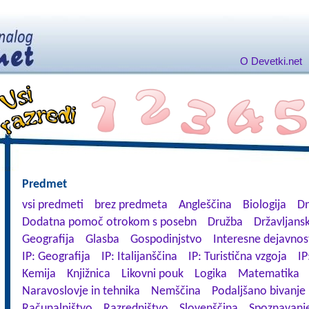
O Devetki.net
Predmet
vsi predmeti
brez predmeta
Angleščina
Biologija
Dn
Dodatna pomoč otrokom s posebn
Družba
Državljansk
Geografija
Glasba
Gospodinjstvo
Interesne dejavnos
IP: Geografija
IP: Italijanščina
IP: Turistična vzgoja
IP
Kemija
Knjižnica
Likovni pouk
Logika
Matematika
Naravoslovje in tehnika
Nemščina
Podaljšano bivanje
Računalništvo
Razredništvo
Slovenščina
Spoznavanje