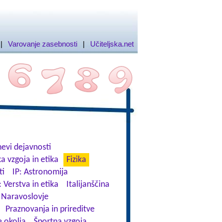
|
Varovanje zasebnosti
|
Učiteljska.net
evi dejavnosti
a vzgoja in etika
Fizika
ti
IP: Astronomija
: Verstva in etika
Italijanščina
Naravoslovje
Praznovanja in prireditve
 okolja
Športna vzgoja