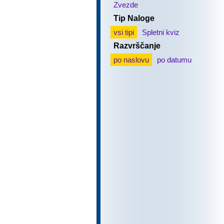
Zvezde
Tip Naloge
vsi tipi
Spletni kviz
Razvrščanje
po naslovu
po datumu