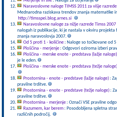
Merjenje in sile
: Naloge za utrjevanje
Naravoslovne naloge TIMSS 2011 za višje razrede
Mednarodna raziskava trendov znanja matematike in 
http://timsspei.blog.arnes.si
Naravoslovne naloge za nižje razrede Timss 2007
nalogah iz publikacije, ki je nastala v okviru projek
znanja naravoslovja 2007.
Od 5 proti 1 - količine
: Naloge so točkovane od 5
Ploščina - merjenje
: Odgovori oziroma izberi pravi
Ploščina - merske enote - predstava (lažje naloge)
je le eden.
Ploščina - merske enote - predstava (težje naloge
Prostornina - enote - predstave (lažje naloge)
: Z
pravilne trditve.
Prostornina - enote - predstave (težje naloge)
: Z
pravilne trditve.
Prostornina - merjenje
: Označi VSE pravilne odgo
Razumem, kar berem
: Posodobljena spletna stran
različnih področij.