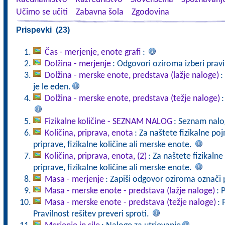
Učimo se učiti
Zabavna šola
Zgodovina
Prispevki (23)
Čas - merjenje, enote grafi
:
Dolžina - merjenje
: Odgovori oziroma izberi prav
Dolžina - merske enote, predstava (lažje naloge)
:
je le eden.
Dolžina - merske enote, predstava (težje naloge)
:
Fizikalne količine - SEZNAM NALOG
: Seznam nalo
Količina, priprava, enota
: Za naštete fizikalne po
priprave, fizikalne količine ali merske enote.
Količina, priprava, enota, (2)
: Za naštete fizikaln
priprave, fizikalne količine ali merske enote.
Masa - merjenje
: Zapiši odgovor oziroma označi p
Masa - merske enote - predstava (lažje naloge)
: 
Masa - merske enote - predstava (težje naloge)
: 
Pravilnost rešitev preveri sproti.