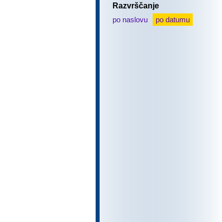
Razvrščanje
po naslovu
po datumu