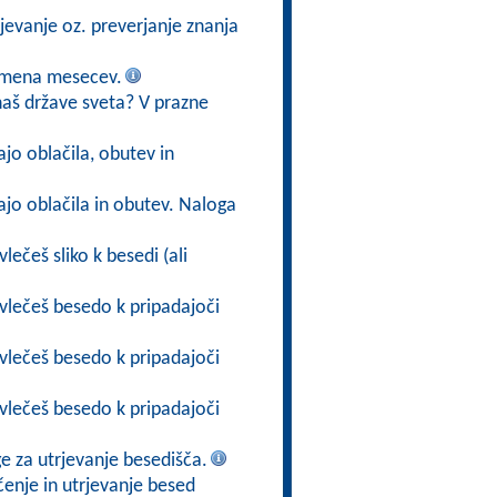
rjevanje oz. preverjanje znanja
i imena mesecev.
aš države sveta? V prazne
jo oblačila, obutev in
ajo oblačila in obutev. Naloga
lečeš sliko k besedi (ali
ovlečeš besedo k pripadajoči
ovlečeš besedo k pripadajoči
ovlečeš besedo k pripadajoči
ge za utrjevanje besedišča.
učenje in utrjevanje besed