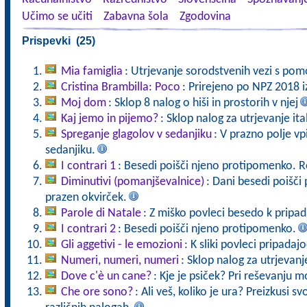
Učimo se učiti
Zabavna šola
Zgodovina
Prispevki (25)
Mia famiglia
: Utrjevanje sorodstvenih vezi s pomo
Cristina Brambilla: Poco
: Prirejeno po NPZ 2018 iz
Moj dom
: Sklop 8 nalog o hiši in prostorih v njej
Kaj jemo in pijemo?
: Sklop nalog za utrjevanje it
Spreganje glagolov v sedanjiku
: V prazno polje vp
sedanjiku.
I contrari 1
: Besedi poišči njeno protipomenko. R
Diminutivi (pomanjševalnice)
: Dani besedi poišči 
prazen okvirček.
Parole di Natale
: Z miško povleci besedo k pripada
I contrari 2
: Besedi poišči njeno protipomenko.
Gli aggetivi - le emozioni
: K sliki povleci pripada
Numeri, numeri, numeri
: Sklop nalog za utrjevanj
Dove c'è un cane?
: Kje je psiček? Pri reševanju m
Che ore sono?
: Ali veš, koliko je ura? Preizkusi sv