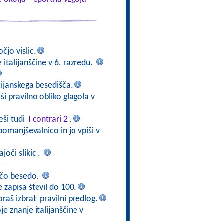
čjo vislic.
 italijanščine v 6. razredu.
alijanskega besedišča.
iši pravilno obliko glagola v
eši tudi
I contrari 2
.
pomanjševalnico in jo vpiši v
joči slikici.
jočo besedo.
e zapisa števil do 100.
oraš izbrati pravilni predlog.
oje znanje italijanščine v