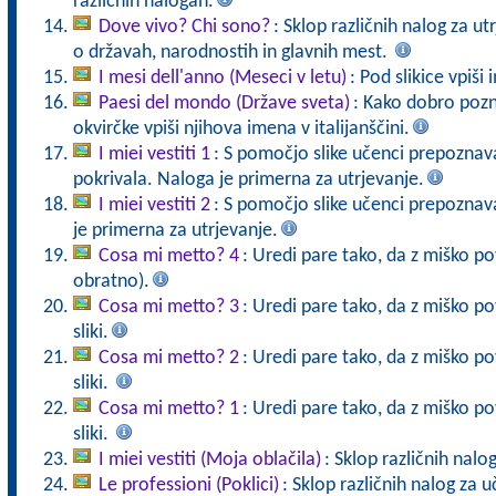
različnih nalogah.
Dove vivo? Chi sono?
: Sklop različnih nalog za ut
o državah, narodnostih in glavnih mest.
I mesi dell'anno (Meseci v letu)
: Pod slikice vpiš
Paesi del mondo (Države sveta)
: Kako dobro pozn
okvirčke vpiši njihova imena v italijanščini.
I miei vestiti 1
: S pomočjo slike učenci prepoznava
pokrivala. Naloga je primerna za utrjevanje.
I miei vestiti 2
: S pomočjo slike učenci prepoznav
je primerna za utrjevanje.
Cosa mi metto? 4
: Uredi pare tako, da z miško pov
obratno).
Cosa mi metto? 3
: Uredi pare tako, da z miško p
sliki.
Cosa mi metto? 2
: Uredi pare tako, da z miško p
sliki.
Cosa mi metto? 1
: Uredi pare tako, da z miško p
sliki.
I miei vestiti (Moja oblačila)
: Sklop različnih nalo
Le professioni (Poklici)
: Sklop različnih nalog za 