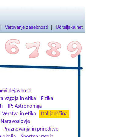
|
Varovanje zasebnosti
|
Učiteljska.net
evi dejavnosti
a vzgoja in etika
Fizika
ti
IP: Astronomija
: Verstva in etika
Italijanščina
Naravoslovje
Praznovanja in prireditve
 okolja
Športna vzgoja