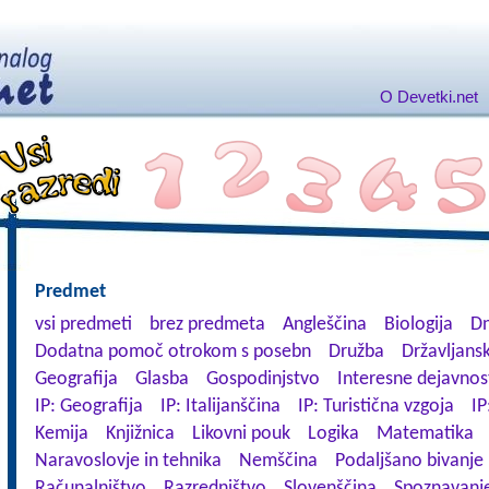
O Devetki.net
Predmet
vsi predmeti
brez predmeta
Angleščina
Biologija
Dn
Dodatna pomoč otrokom s posebn
Družba
Državljansk
Geografija
Glasba
Gospodinjstvo
Interesne dejavnos
IP: Geografija
IP: Italijanščina
IP: Turistična vzgoja
IP
Kemija
Knjižnica
Likovni pouk
Logika
Matematika
Naravoslovje in tehnika
Nemščina
Podaljšano bivanje
Računalništvo
Razredništvo
Slovenščina
Spoznavanje