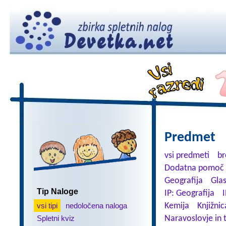
Predmet
vsi predmeti
br
Dodatna pomoč 
Geografija
Gla
Tip Naloge
IP: Geografija
I
vsi tipi
nedoločena naloga
Kemija
Knjižnic
Spletni kviz
Naravoslovje in 