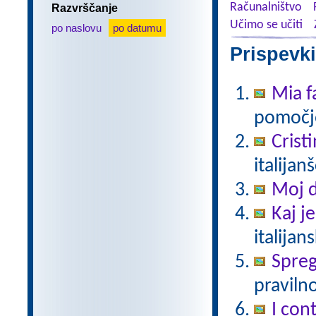
Računalništvo
Razvrščanje
Učimo se učiti
po naslovu
po datumu
Prispevki
Mia f
pomočjo
Crist
italijan
Moj 
Kaj j
italijan
Spreg
pravilno
I cont