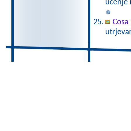
učenje 
Cosa 
utrjeva