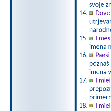
svoje zn
Dove 
utrjeva
narodno
I mes
imena 
Paesi
poznaš 
imena v 
I miei
prepozn
primern
I miei