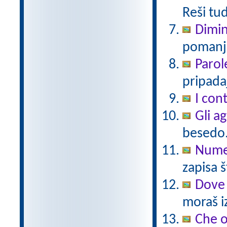
Reši tu
Dimin
pomanjš
Parol
pripadaj
I cont
Gli a
besedo
Numer
zapisa š
Dove 
moraš iz
Che 