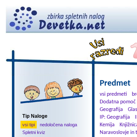
Predmet
vsi predmeti
br
Dodatna pomoč 
Geografija
Gla
Tip Naloge
IP: Geografija
I
vsi tipi
nedoločena naloga
Kemija
Knjižnic
Spletni kviz
Naravoslovje in 