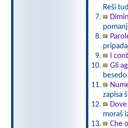
Reši tu
Dimin
pomanjš
Parol
pripadaj
I cont
Gli a
besedo
Numer
zapisa š
Dove 
moraš iz
Che 