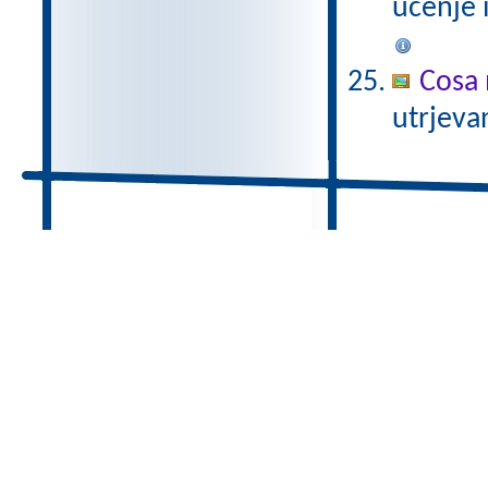
učenje 
Cosa 
utrjeva