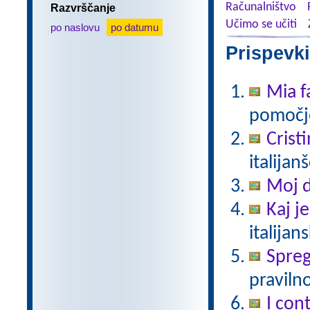
Računalništvo
Razvrščanje
Učimo se učiti
po naslovu
po datumu
Prispevki
Mia f
pomočjo
Crist
italijan
Moj 
Kaj j
italijan
Spreg
pravilno
I cont