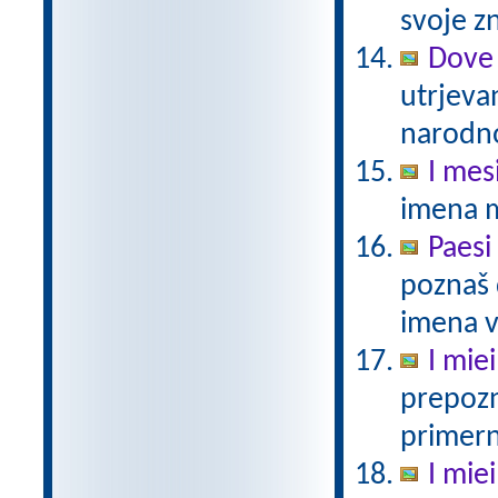
svoje zn
Dove 
utrjeva
narodno
I mes
imena 
Paesi
poznaš 
imena v 
I miei
prepozn
primern
I miei