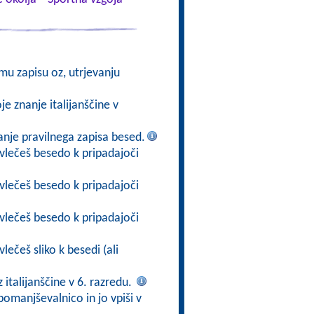
mu zapisu oz, utrjevanju
oje znanje italijanščine v
vanje pravilnega zapisa besed.
ovlečeš besedo k pripadajoči
ovlečeš besedo k pripadajoči
ovlečeš besedo k pripadajoči
lečeš sliko k besedi (ali
 italijanščine v 6. razredu.
pomanjševalnico in jo vpiši v