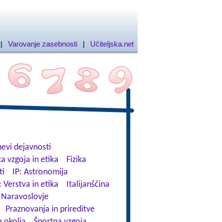
|
Varovanje zasebnosti
|
Učiteljska.net
evi dejavnosti
a vzgoja in etika
Fizika
ti
IP: Astronomija
: Verstva in etika
Italijanščina
Naravoslovje
Praznovanja in prireditve
 okolja
Športna vzgoja