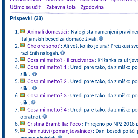
Učimo se učiti
Zabavna šola
Zgodovina
Prispevki (28)
Animali domestici
: Nalogi sta namenjeni pravilne
italijanskih besed za domače živali.
Che ore sono?
: Ali veš, koliko je ura? Preizkusi sv
različnih nalogah.
Cosa mi metto? - il cruciverba
: Križanka za utrje
Cosa mi metto? 1
: Uredi pare tako, da z miško p
sliki.
Cosa mi metto? 2
: Uredi pare tako, da z miško p
sliki.
Cosa mi metto? 3
: Uredi pare tako, da z miško p
sliki.
Cosa mi metto? 4
: Uredi pare tako, da z miško pov
obratno).
Cristina Brambilla: Poco
: Prirejeno po NPZ 2018 iz
Diminutivi (pomanjševalnice)
: Dani besedi poišči 