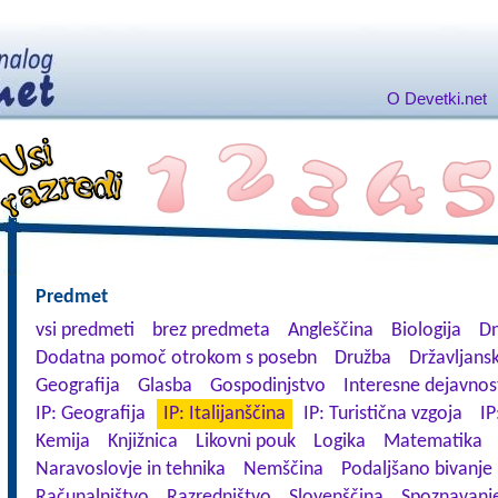
O Devetki.net
Predmet
vsi predmeti
brez predmeta
Angleščina
Biologija
Dn
Dodatna pomoč otrokom s posebn
Družba
Državljansk
Geografija
Glasba
Gospodinjstvo
Interesne dejavnos
IP: Geografija
IP: Italijanščina
IP: Turistična vzgoja
IP
Kemija
Knjižnica
Likovni pouk
Logika
Matematika
Naravoslovje in tehnika
Nemščina
Podaljšano bivanje
Računalništvo
Razredništvo
Slovenščina
Spoznavanje