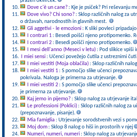
prazen okvirček.
Dove c'è un cane?
: Kje je psiček? Pri reševanju m
Dove vivo? Chi sono?
: Sklop različnih nalog za ut
o državah, narodnostih in glavnih mest.
Gli aggetivi - le emozioni
: K sliki povleci pripada
I contrari 1
: Besedi poišči njeno protipomenko. R
I contrari 2
: Besedi poišči njeno protipomenko.
I mesi dell'anno (Meseci v letu)
: Pod slikice vpiš
I miei sensi
: Učenci povežejo čutila z ustreznimi čuti
I miei vestiti (Moja oblačila)
: Sklop različnih nalo
I miei vestiti 1
: S pomočjo slike učenci prepoznava
pokrivala. Naloga je primerna za utrjevanje.
I miei vestiti 2
: S pomočjo slike učenci prepoznav
je primerna za utrjevanje.
Kaj jemo in pijemo?
: Sklop nalog za utrjevanje it
Le professioni (Poklici)
: Sklop različnih nalog za 
(prepoznavanje, pisanje).
Mia famiglia
: Utrjevanje sorodstvenih vezi s pomo
Moj dom
: Sklop 8 nalog o hiši in prostorih v njej
Numeri, numeri, numeri
: Sklop nalog za utrjevanj