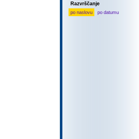
Razvrščanje
po naslovu
po datumu