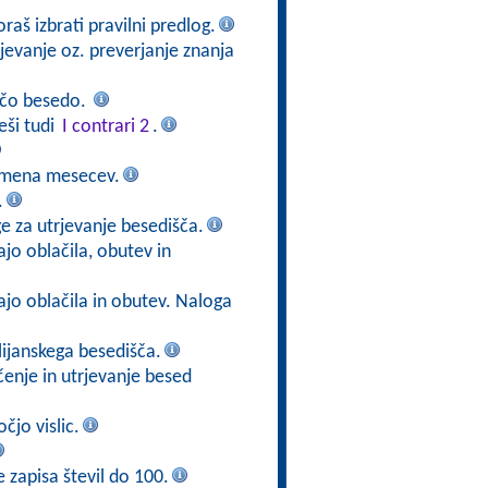
oraš izbrati pravilni predlog.
rjevanje oz. preverjanje znanja
jočo besedo.
eši tudi
I contrari 2
.
i imena mesecev.
.
ge za utrjevanje besedišča.
jo oblačila, obutev in
ajo oblačila in obutev. Naloga
alijanskega besedišča.
učenje in utrjevanje besed
čjo vislic.
e zapisa števil do 100.