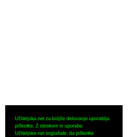
Učiteljska.net za boljše delovanje uporablja
piškotke. Z obiskom in uporabo
Učiteljske.net soglašate, da piškotke