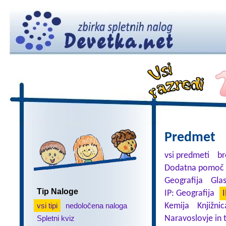
Predmet
vsi predmeti
br
Dodatna pomoč 
Geografija
Gla
Tip Naloge
IP: Geografija
I
vsi tipi
nedoločena naloga
Kemija
Knjižnic
Spletni kviz
Naravoslovje in 