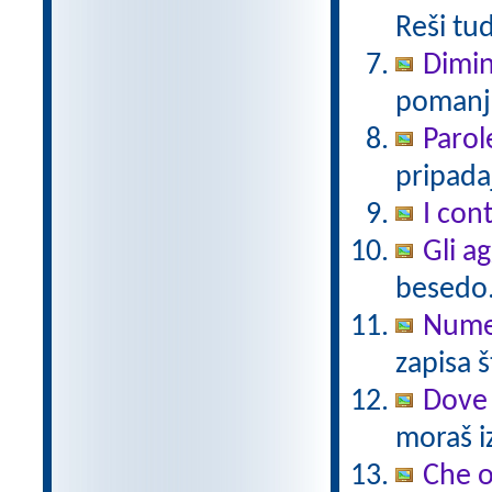
Reši tu
Dimin
pomanjš
Parol
pripadaj
I cont
Gli a
besedo
Numer
zapisa š
Dove 
moraš iz
Che 