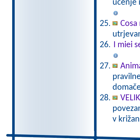
učenje 
Cosa 
utrjeva
I miei s
Anima
praviln
domače 
VELI
povezan
v križan