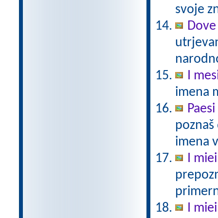
svoje zn
Dove 
utrjeva
narodno
I mes
imena 
Paesi
poznaš 
imena v 
I miei
prepozn
primern
I miei