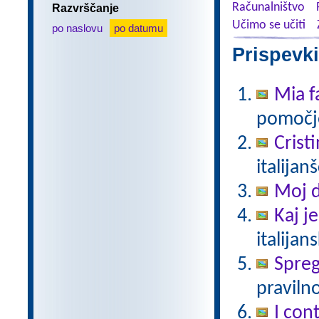
Računalništvo
Razvrščanje
Učimo se učiti
po naslovu
po datumu
Prispevki
Mia f
pomočjo
Crist
italijan
Moj 
Kaj j
italijan
Spreg
pravilno
I cont