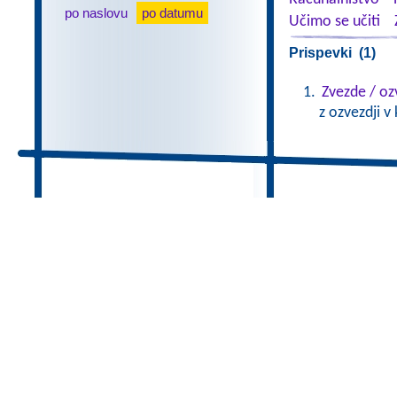
po naslovu
po datumu
Učimo se učiti
Prispevki (1)
Zvezde / oz
z ozvezdji v