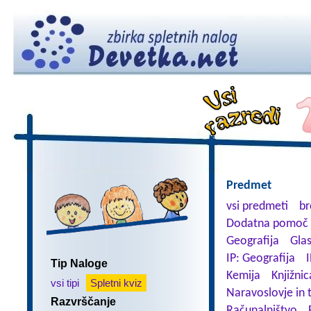
Predmet
vsi predmeti
br
Dodatna pomoč 
Geografija
Gla
IP: Geografija
I
Tip Naloge
Kemija
Knjižnic
vsi tipi
Spletni kviz
Naravoslovje in 
Razvrščanje
Računalništvo