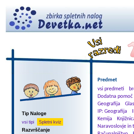
Predmet
vsi predmeti
br
Dodatna pomoč 
Geografija
Gla
IP: Geografija
I
Tip Naloge
Kemija
Knjižnic
vsi tipi
Spletni kviz
Naravoslovje in 
Razvrščanje
Računalništvo