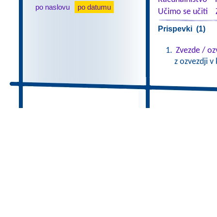
po naslovu
po datumu
Učimo se učiti
Prispevki (1)
Zvezde / oz
z ozvezdji v