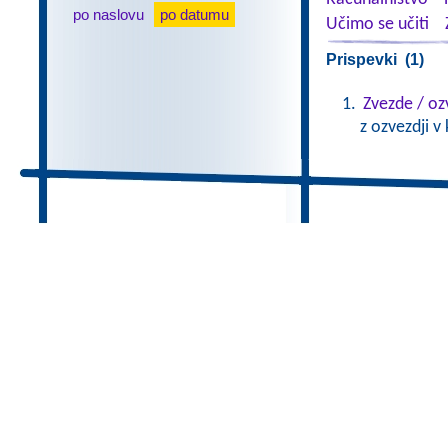
po naslovu
po datumu
Učimo se učiti
Prispevki (1)
Zvezde / oz
z ozvezdji v