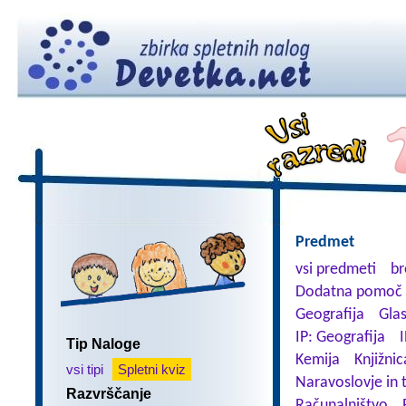
Predmet
vsi predmeti
br
Dodatna pomoč 
Geografija
Gla
IP: Geografija
I
Tip Naloge
Kemija
Knjižnic
vsi tipi
Spletni kviz
Naravoslovje in 
Razvrščanje
Računalništvo