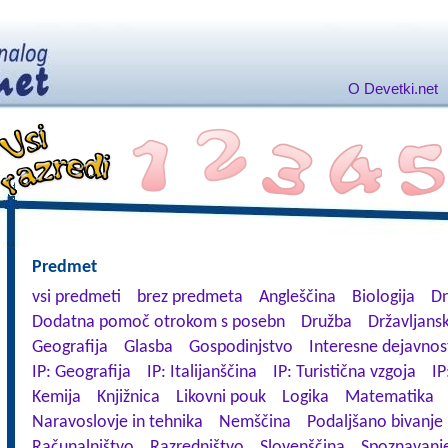
O Devetki.net
Predmet
vsi predmeti
brez predmeta
Angleščina
Biologija
Dn
Dodatna pomoč otrokom s posebn
Družba
Državljansk
Geografija
Glasba
Gospodinjstvo
Interesne dejavnos
IP: Geografija
IP: Italijanščina
IP: Turistična vzgoja
IP
Kemija
Knjižnica
Likovni pouk
Logika
Matematika
Naravoslovje in tehnika
Nemščina
Podaljšano bivanje
Računalništvo
Razredništvo
Slovenščina
Spoznavanje