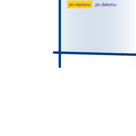
po naslovu
po datumu