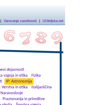
|
Varovanje zasebnosti
|
Učiteljska.net
evi dejavnosti
a vzgoja in etika
Fizika
ti
IP: Astronomija
: Verstva in etika
Italijanščina
Naravoslovje
Praznovanja in prireditve
 okolja
Športna vzgoja