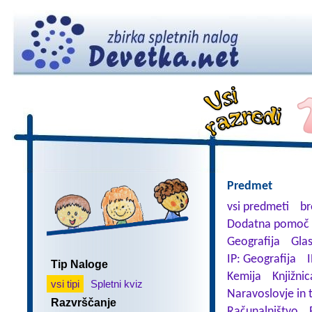
Predmet
vsi predmeti
br
Dodatna pomoč 
Geografija
Gla
IP: Geografija
I
Tip Naloge
Kemija
Knjižnic
vsi tipi
Spletni kviz
Naravoslovje in 
Razvrščanje
Računalništvo