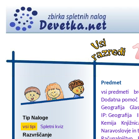
Predmet
vsi predmeti
br
Dodatna pomoč 
Geografija
Gla
IP: Geografija
I
Tip Naloge
Kemija
Knjižnic
vsi tipi
Spletni kviz
Naravoslovje in 
Razvrščanje
Računalništvo