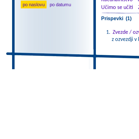
po naslovu
po datumu
Učimo se učiti
Prispevki (1)
Zvezde / oz
z ozvezdji v