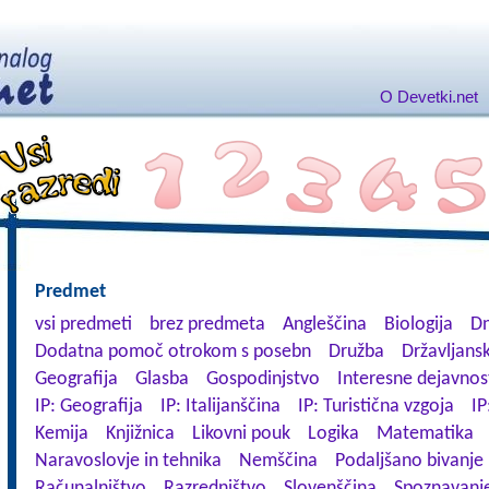
O Devetki.net
Predmet
vsi predmeti
brez predmeta
Angleščina
Biologija
Dn
Dodatna pomoč otrokom s posebn
Družba
Državljansk
Geografija
Glasba
Gospodinjstvo
Interesne dejavnos
IP: Geografija
IP: Italijanščina
IP: Turistična vzgoja
IP
Kemija
Knjižnica
Likovni pouk
Logika
Matematika
Naravoslovje in tehnika
Nemščina
Podaljšano bivanje
Računalništvo
Razredništvo
Slovenščina
Spoznavanje