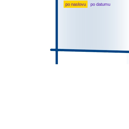
po naslovu
po datumu