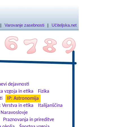
|
Varovanje zasebnosti
|
Učiteljska.net
evi dejavnosti
a vzgoja in etika
Fizika
ti
IP: Astronomija
: Verstva in etika
Italijanščina
Naravoslovje
Praznovanja in prireditve
 okolja
Športna vzgoja