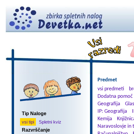
Predmet
vsi predmeti
br
Dodatna pomoč 
Geografija
Gla
IP: Geografija
I
Tip Naloge
Kemija
Knjižnic
vsi tipi
Spletni kviz
Naravoslovje in 
Razvrščanje
Računalništvo