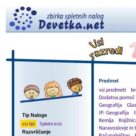
Predmet
vsi predmeti
br
Dodatna pomoč 
Geografija
Gla
IP: Geografija
I
Tip Naloge
Kemija
Knjižnic
vsi tipi
Spletni kviz
Naravoslovje in 
Razvrščanje
Računalništvo