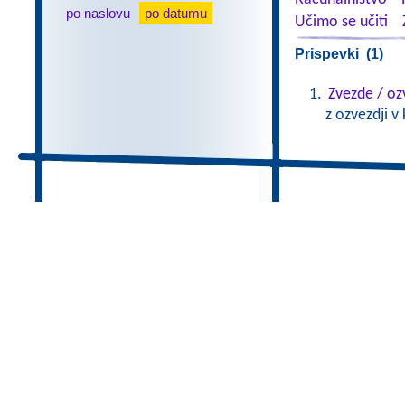
po naslovu
po datumu
Učimo se učiti
Prispevki (1)
Zvezde / oz
z ozvezdji v