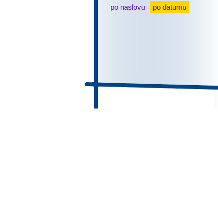
po naslovu
po datumu