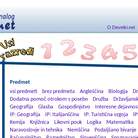
O Devetki.net
Predmet
vsi predmeti
brez predmeta
Angleščina
Biologija
Dn
Dodatna pomoč otrokom s posebn
Družba
Državljansk
Geografija
Glasba
Gospodinjstvo
Interesne dejavnos
IP: Geografija
IP: Italijanščina
IP: Turistična vzgoja
IP
Kemija
Knjižnica
Likovni pouk
Logika
Matematika
Naravoslovje in tehnika
Nemščina
Podaljšano bivanje
Računalništvo
Razredništvo
Slovenščina
Spoznavanje