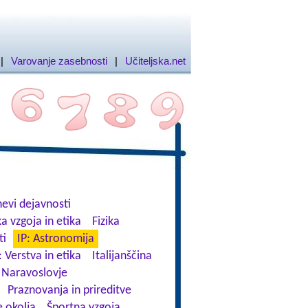
|
Varovanje zasebnosti
|
Učiteljska.net
evi dejavnosti
a vzgoja in etika
Fizika
ti
IP: Astronomija
: Verstva in etika
Italijanščina
Naravoslovje
Praznovanja in prireditve
 okolja
Športna vzgoja