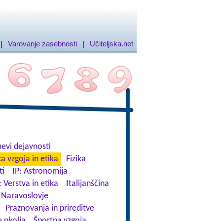
|
Varovanje zasebnosti
|
Učiteljska.net
evi dejavnosti
a vzgoja in etika
Fizika
ti
IP: Astronomija
: Verstva in etika
Italijanščina
Naravoslovje
Praznovanja in prireditve
 okolja
Športna vzgoja