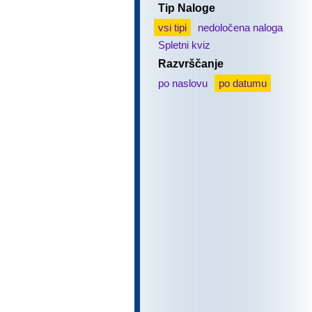
Tip Naloge
vsi tipi
nedoločena naloga
Spletni kviz
Razvrščanje
po naslovu
po datumu