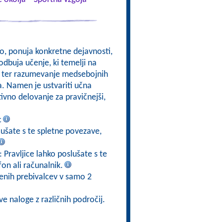
kso, ponuja konkretne dejavnosti,
odbuja učenje, ki temelji na
om, ter razumevanje medsebojnih
a. Namen je ustvariti učna
ktivno delovanje za pravičnejši,
c
slušate s te spletne povezave,
: Pravljice lahko poslušate s te
fon ali računalnik.
jenih prebivalcev v samo 2
ve naloge z različnih področij.