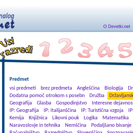
O Devetki.net
Predmet
vsi predmeti
brez predmeta
Angleščina
Biologija
Dn
Dodatna pomoč otrokom s posebn
Družba
Državljansk
Geografija
Glasba
Gospodinjstvo
Interesne dejavnos
IP: Geografija
IP: Italijanščina
IP: Turistična vzgoja
IP
Kemija
Knjižnica
Likovni pouk
Logika
Matematika
Naravoslovje in tehnika
Nemščina
Podaljšano bivanje
Računalništvo
Razredništvo
Slovenščina
Spoznavanje