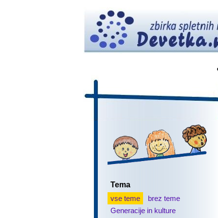
Tema
vse teme
brez teme
Generacije in kulture