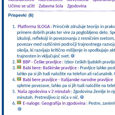
Učimo se učiti
Zabavna šola
Zgodovina
Prispevki (6)
Platforma SLOGA
: Priročnik združuje teorijo in pra
primere dobrih praks ter vire za poglobljeno delo. Sp
izkušnji, refleksiji in povezovanju z resničnim svet
povezav med različnimi področji trajnostnega razvoj
okolja, ki razvijajo kritično mišljenje in spodbujajo a
trajnosten in vključujoč svet.
BBP - Češke pravljice
: Izbor čeških ljudskih pravlji
Babi bere: Baškirske pravljice
: Pravljice lahko po
lahko pa si jih tudi naložite na telefon ali računalnik.
Babi bere pravljice - Italijanske narodne pravljice
spletne povezave, lahko pa si jih tudi naložite na tele
Naša zgodovina v 2 minutah
: Zgodovina Zemlje in n
minutah. Pretresljivo:iz niča v nič.
E-naloge: Geografija in zgodovina
: Pestre, zanimi