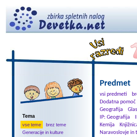
Predmet
vsi predmeti
br
Dodatna pomoč 
Geografija
Gla
Tema
IP: Geografija
I
vse teme
brez teme
Kemija
Knjižnic
Generacije in kulture
Naravoslovje in 