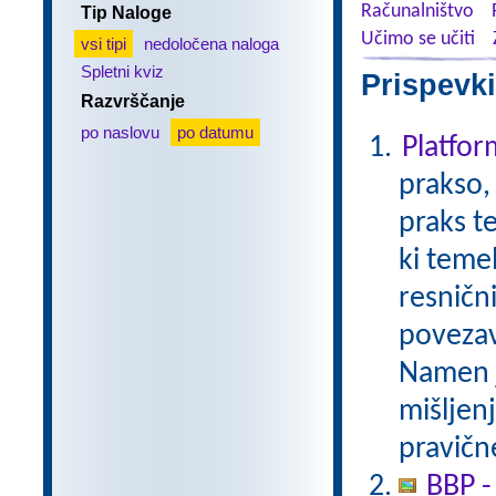
Računalništvo
Tip Naloge
Učimo se učiti
vsi tipi
nedoločena naloga
Spletni kviz
Prispevki
Razvrščanje
po naslovu
po datumu
Platfo
prakso,
praks t
ki temel
resničn
povezav
Namen je
mišljen
pravične
BBP -