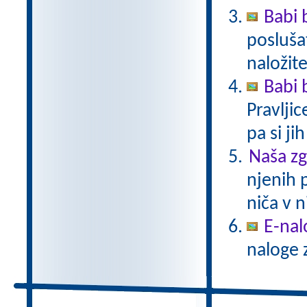
Babi 
poslušat
naložite
Babi 
Pravlji
pa si ji
Naša z
njenih 
niča v n
E-nal
naloge z