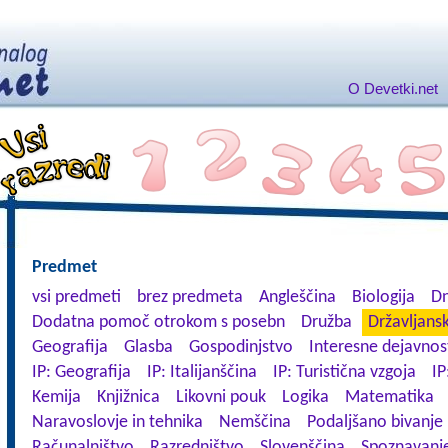
O Devetki.net
Predmet
vsi predmeti
brez predmeta
Angleščina
Biologija
Dn
Dodatna pomoč otrokom s posebn
Družba
Državljansk
Geografija
Glasba
Gospodinjstvo
Interesne dejavnos
IP: Geografija
IP: Italijanščina
IP: Turistična vzgoja
IP
Kemija
Knjižnica
Likovni pouk
Logika
Matematika
Naravoslovje in tehnika
Nemščina
Podaljšano bivanje
Računalništvo
Razredništvo
Slovenščina
Spoznavanje