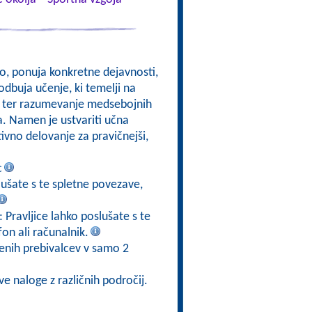
kso, ponuja konkretne dejavnosti,
odbuja učenje, ki temelji na
om, ter razumevanje medsebojnih
a. Namen je ustvariti učna
ktivno delovanje za pravičnejši,
c
slušate s te spletne povezave,
: Pravljice lahko poslušate s te
fon ali računalnik.
jenih prebivalcev v samo 2
ve naloge z različnih področij.