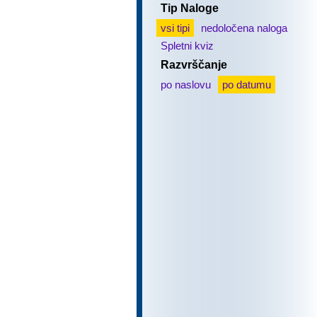
Tip Naloge
vsi tipi
nedoločena naloga
Spletni kviz
Razvrščanje
po naslovu
po datumu