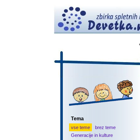
Tema
vse teme
brez teme
Generacije in kulture