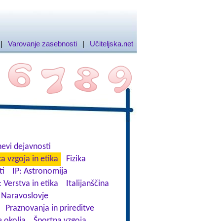
|
Varovanje zasebnosti
|
Učiteljska.net
evi dejavnosti
a vzgoja in etika
Fizika
ti
IP: Astronomija
: Verstva in etika
Italijanščina
Naravoslovje
Praznovanja in prireditve
 okolja
Športna vzgoja