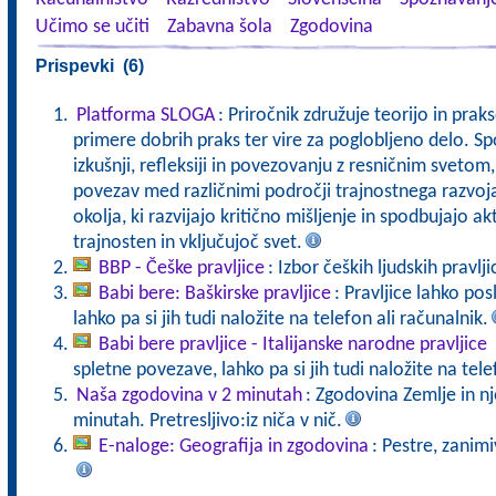
Učimo se učiti
Zabavna šola
Zgodovina
Prispevki (6)
Platforma SLOGA
: Priročnik združuje teorijo in pra
primere dobrih praks ter vire za poglobljeno delo. Sp
izkušnji, refleksiji in povezovanju z resničnim svet
povezav med različnimi področji trajnostnega razvoj
okolja, ki razvijajo kritično mišljenje in spodbujajo a
trajnosten in vključujoč svet.
BBP - Češke pravljice
: Izbor čeških ljudskih pravlji
Babi bere: Baškirske pravljice
: Pravljice lahko po
lahko pa si jih tudi naložite na telefon ali računalnik.
Babi bere pravljice - Italijanske narodne pravljice
spletne povezave, lahko pa si jih tudi naložite na tele
Naša zgodovina v 2 minutah
: Zgodovina Zemlje in n
minutah. Pretresljivo:iz niča v nič.
E-naloge: Geografija in zgodovina
: Pestre, zanimi