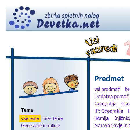
Predmet
vsi predmeti
br
Dodatna pomoč 
Geografija
Gla
Tema
IP: Geografija
I
vse teme
brez teme
Kemija
Knjižnic
Generacije in kulture
Naravoslovje in 