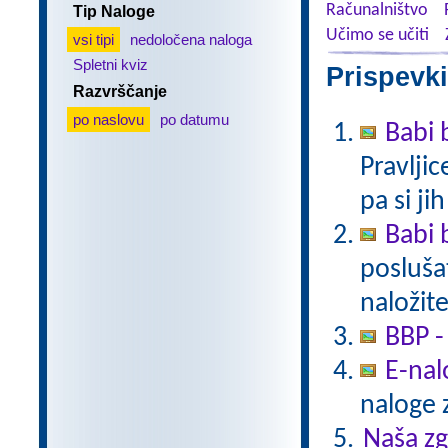
Računalništvo
Tip Naloge
Učimo se učiti
vsi tipi
nedoločena naloga
Spletni kviz
Prispevki
Razvrščanje
po naslovu
po datumu
Babi 
Pravlji
pa si ji
Babi 
poslušat
naložite
BBP -
E-nal
naloge z
Naša z