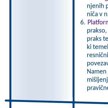
njenih 
niča v n
Platfo
prakso,
praks t
ki temel
resničn
povezav
Namen je
mišljen
pravične