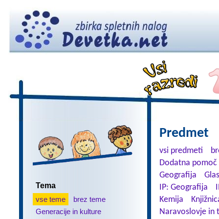
Predmet
vsi predmeti
br
Dodatna pomoč 
Geografija
Gla
Tema
IP: Geografija
I
vse teme
brez teme
Kemija
Knjižnic
Generacije in kulture
Naravoslovje in 