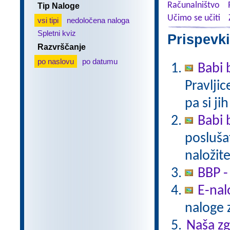
Računalništvo
Tip Naloge
Učimo se učiti
vsi tipi
nedoločena naloga
Spletni kviz
Prispevki
Razvrščanje
po naslovu
po datumu
Babi 
Pravlji
pa si ji
Babi 
poslušat
naložite
BBP -
E-nal
naloge z
Naša z