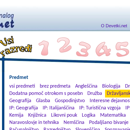
O Devetki.net
Predmet
vsi predmeti
brez predmeta
Angleščina
Biologija
Dn
Dodatna pomoč otrokom s posebn
Družba
Državljansk
Geografija
Glasba
Gospodinjstvo
Interesne dejavnos
IP: Geografija
IP: Italijanščina
IP: Turistična vzgoja
IP
Kemija
Knjižnica
Likovni pouk
Logika
Matematika
Naravoslovje in tehnika
Nemščina
Podaljšano bivanje
Računalništvo
Razredništvo
Slovenščina
Spoznavanje