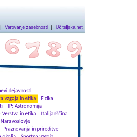
|
Varovanje zasebnosti
|
Učiteljska.net
evi dejavnosti
a vzgoja in etika
Fizika
ti
IP: Astronomija
: Verstva in etika
Italijanščina
Naravoslovje
Praznovanja in prireditve
 okolja
Športna vzgoja