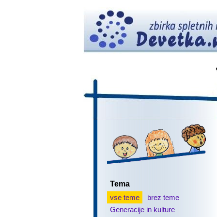
Tema
vse teme
brez teme
Generacije in kulture