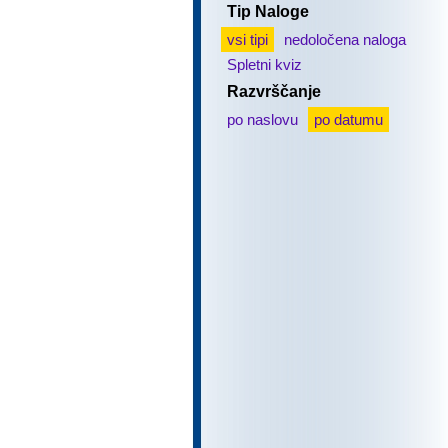
Tip Naloge
vsi tipi
nedoločena naloga
Spletni kviz
Razvrščanje
po naslovu
po datumu