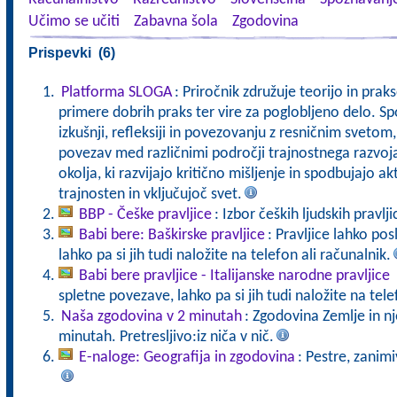
Učimo se učiti
Zabavna šola
Zgodovina
Prispevki (6)
Platforma SLOGA
: Priročnik združuje teorijo in pra
primere dobrih praks ter vire za poglobljeno delo. Sp
izkušnji, refleksiji in povezovanju z resničnim svet
povezav med različnimi področji trajnostnega razvoj
okolja, ki razvijajo kritično mišljenje in spodbujajo a
trajnosten in vključujoč svet.
BBP - Češke pravljice
: Izbor čeških ljudskih pravlji
Babi bere: Baškirske pravljice
: Pravljice lahko po
lahko pa si jih tudi naložite na telefon ali računalnik.
Babi bere pravljice - Italijanske narodne pravljice
spletne povezave, lahko pa si jih tudi naložite na tele
Naša zgodovina v 2 minutah
: Zgodovina Zemlje in n
minutah. Pretresljivo:iz niča v nič.
E-naloge: Geografija in zgodovina
: Pestre, zanimi