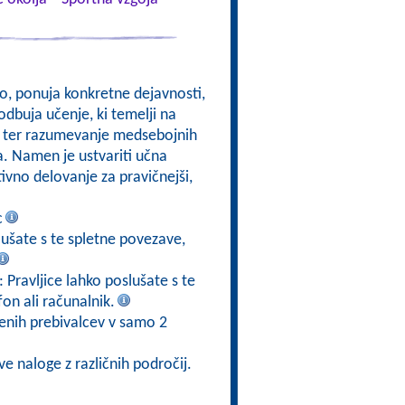
kso, ponuja konkretne dejavnosti,
odbuja učenje, ki temelji na
om, ter razumevanje medsebojnih
a. Namen je ustvariti učna
ktivno delovanje za pravičnejši,
c
slušate s te spletne povezave,
: Pravljice lahko poslušate s te
fon ali računalnik.
jenih prebivalcev v samo 2
ve naloge z različnih področij.