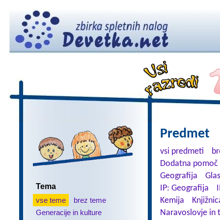
Predmet
vsi predmeti
br
Dodatna pomoč 
Geografija
Gla
Tema
IP: Geografija
I
vse teme
brez teme
Kemija
Knjižnic
Generacije in kulture
Naravoslovje in 