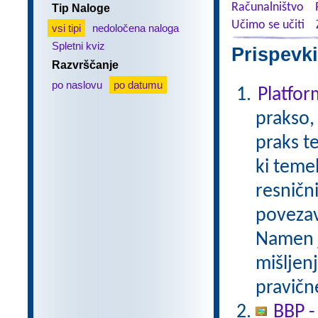
Računalništvo
Tip Naloge
Učimo se učiti
vsi tipi
nedoločena naloga
Spletni kviz
Prispevki
Razvrščanje
po naslovu
po datumu
Platfo
prakso,
praks t
ki temel
resničn
povezav
Namen je
mišljen
pravične
BBP -