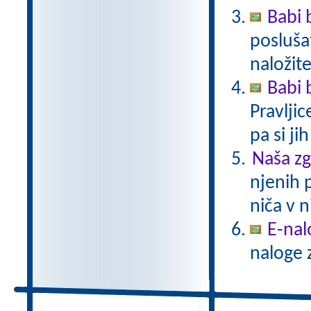
Babi 
poslušat
naložite
Babi 
Pravlji
pa si ji
Naša z
njenih 
niča v n
E-nal
naloge z