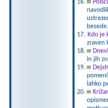
Poišči
navodili
ustrezen
besede
Kdo je 
zraven 
Dnevi
in jih z
Dejst
pomeni 
lahko p
Križan
opismen