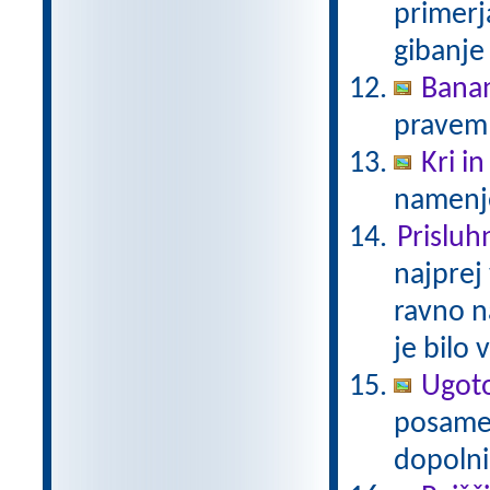
primerja
gibanje 
Bana
pravem
Kri in
namenje
Prisluh
najprej
ravno n
je bilo 
Ugoto
posamez
dopolni 