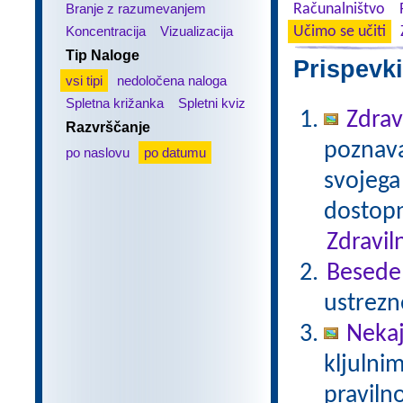
Branje z razumevanjem
Računalništvo
Koncentracija
Vizualizacija
Učimo se učiti
Tip Naloge
Prispevki
vsi tipi
nedoločena naloga
Spletna križanka
Spletni kviz
Zdrav
Razvrščanje
poznavan
po naslovu
po datumu
svojega
dostopn
Zdravil
Besede
ustrezn
Nekaj
kljulnim
praviln