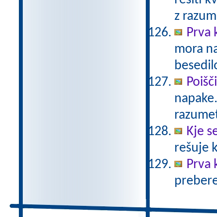
rešiti k
z razu
Prva 
mora na
besedil
Poišč
napake.
razumet
Kje se
rešuje 
Prva 
prebere.