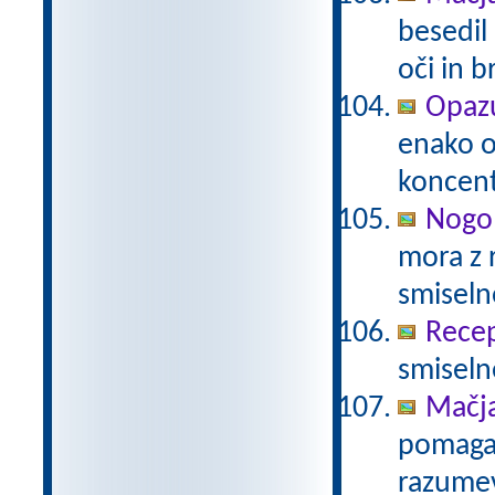
besedil
oči in 
Opazu
enako 
koncent
Nogo
mora z 
smiseln
Recep
smiseln
Mačj
pomaga 
razumev