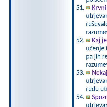
poiščem
Krvni
utrjevan
reševal
razume
Kaj j
učenje 
pa jih r
razume
Nekaj
utrjeva
redu ut
Spoz
utrjeva