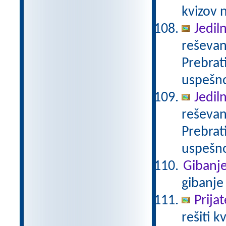
kvizov 
Jedil
reševan
Prebrat
uspešno
Jedil
reševan
Prebrat
uspešno
Gibanj
gibanj
Prija
rešiti 