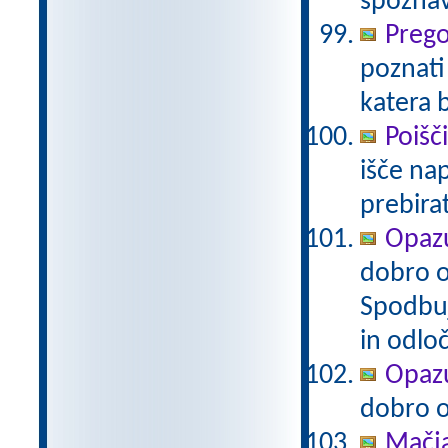
spoznav
Prego
poznati
katera 
Poišč
išče na
prebira
Opazu
dobro op
Spodbuj
in odlo
Opazu
dobro op
Mačj