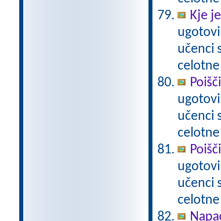
Kje j
ugotovi
učenci
celotne
Poišč
ugotovi
učenci
celotne
Poišč
ugotovi
učenci
celotne
Napač