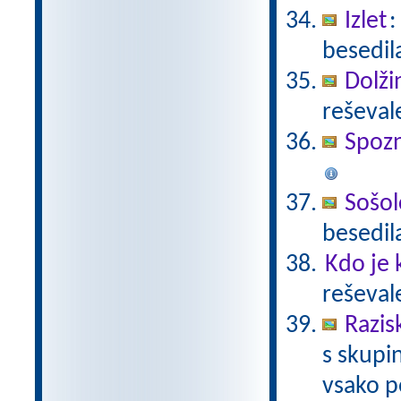
Izlet
:
besedil
Dolži
reševal
Spoz
Sošolc
besedil
Kdo je 
reševal
Razis
s skupin
vsako p