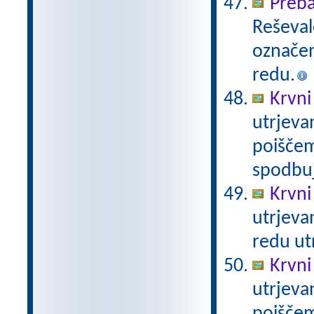
Preba
Reševal
označen
redu.
Krvni
utrjeva
poiščem
spodbuj
Krvni
utrjeva
redu ut
Krvni
utrjeva