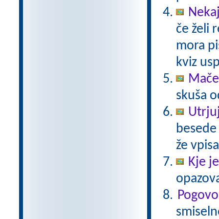
Nekaj
če želi 
mora pi
kviz us
Maček
skuša o
Utrju
besede i
že vpisa
Kje j
opazovat
Pogovo
smiseln