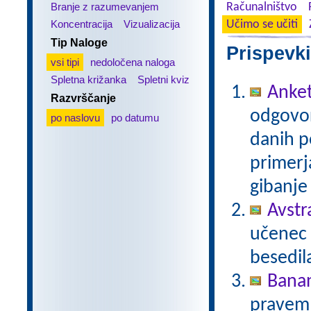
Branje z razumevanjem
Računalništvo
Koncentracija
Vizualizacija
Učimo se učiti
Tip Naloge
Prispevki
vsi tipi
nedoločena naloga
Spletna križanka
Spletni kviz
Anke
Razvrščanje
odgovor
po naslovu
po datumu
danih p
primerja
gibanje 
Avstr
učenec 
besedil
Bana
pravem