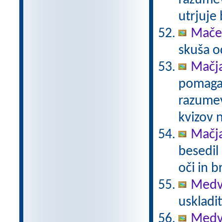
razumev
utrjuje
Maček
skuša o
Mačj
pomaga 
razumev
kvizov 
Mačj
besedil
oči in 
Medve
uskladit
Medve