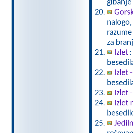
gibanj
Gorsk
nalogo,
razume 
za bran
Izlet
:
besedil
Izlet 
besedil
Izlet 
Izlet
besedil
Jedil