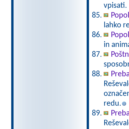
vpisati.
Popo
lahko r
Popo
in anim
Pošt
sposobn
Preba
Reševal
označen
redu.
Preba
Reševal