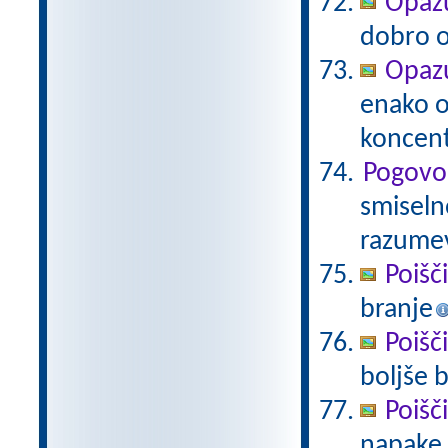
Opazu
dobro op
Opazu
enako 
koncent
Pogovo
smiseln
razume
Poišč
branje
Poišč
boljše 
Poišč
napake.