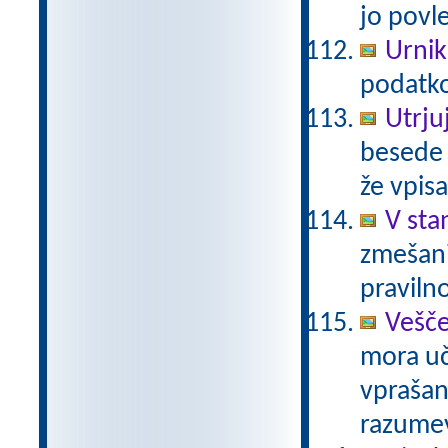
jo povle
Urnik
podatko
Utrju
besede i
že vpisa
V sta
zmešani
pravilno
Vešče
mora uč
vprašanj
razume