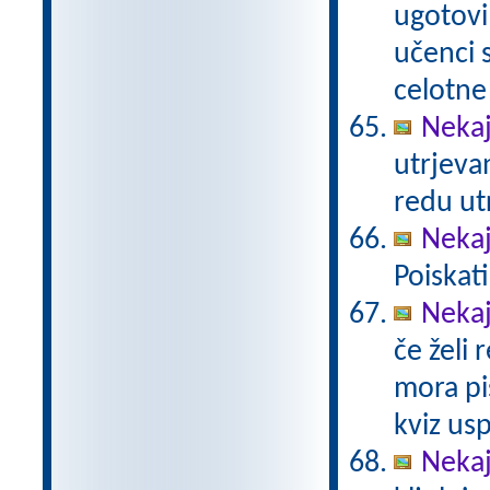
ugotovi
učenci
celotne
Nekaj
utrjeva
redu ut
Nekaj
Poiskat
Nekaj
če želi 
mora pi
kviz us
Nekaj