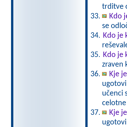
trditve
Kdo j
se odlo
Kdo je 
reševal
Kdo je 
zraven 
Kje j
ugotovi
učenci
celotne
Kje j
ugotovi