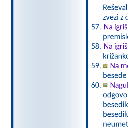
Reševal
zvezi z 
Na igri
premisl
Na igri
križank
Na mo
besede n
Nagu
odgovor
besedil
besedil
neumetn