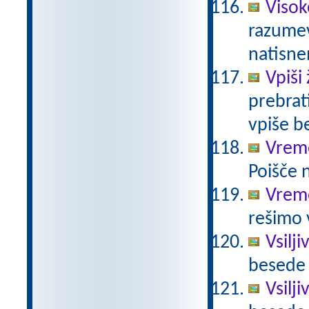
Visok
razumev
natisn
Vpiši 
prebrati
vpiše b
Vrem
Poišče n
Vreme
rešimo 
Vsilj
besede 
Vsilj