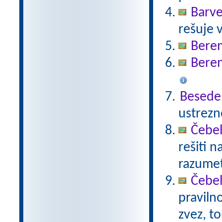
Barve
rešuje 
Bere
Bere
Besede
ustrezn
Čebel
rešiti 
razumet
Čebel
praviln
zvez, t