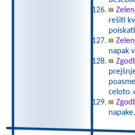
besedil
Zelen
rešiti k
poiskat
Zelen
napak v
Zgodb
prejšnj
poasmez
celoto.
Zgod
napake