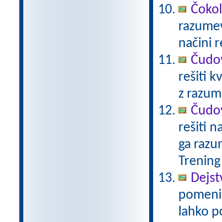
Čoko
razumev
načini 
Čudov
rešiti k
z razu
Čudov
rešiti n
ga razu
Trening
Dejst
pomeni 
lahko p