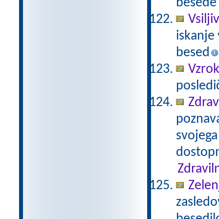
besede 
Vsilj
iskanje 
besed
Vzrok
posledi
Zdrav
poznavan
svojega
dostopn
Zdravil
Zelen
zasledo