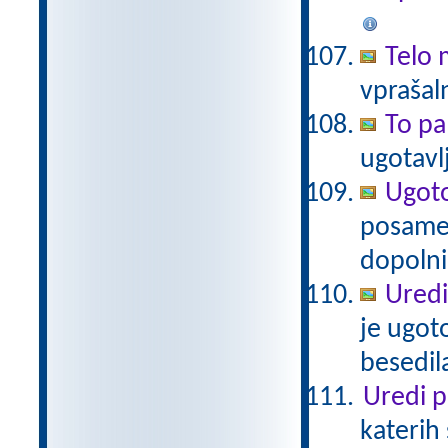
Telo 
vprašaln
To pa
ugotav
Ugoto
posamez
dopolni 
Uredi
je ugot
besedil
Uredi p
katerih