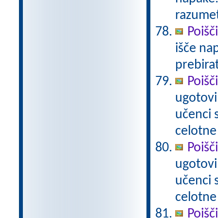
razumet
Poišč
išče na
prebira
Poišč
ugotovi
učenci
celotne
Poišč
ugotovi
učenci
celotne
Poišč