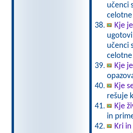
učenci
celotne
Kje j
ugotovi
učenci
celotne
Kje j
opazovat
Kje se
rešuje 
Kje ži
in prim
Kri in