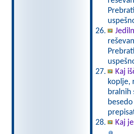
reševan
Prebrat
uspešno
Jedil
reševan
Prebrat
uspešno
Kaj iš
koplje,
bralnih
besedo 
prepisat
Kaj j