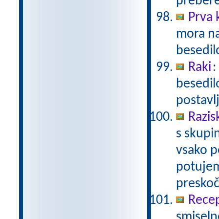
prebere.
Prva 
mora na
besedil
Raki
:
besedil
postavl
Razis
s skupin
vsako p
potujem
presko
Recep
smiseln