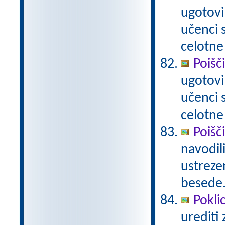
ugotovi
učenci
celotne
Poišč
ugotovi
učenci
celotne
Poišči
navodili
ustrezen
besede
Poklic
urediti 