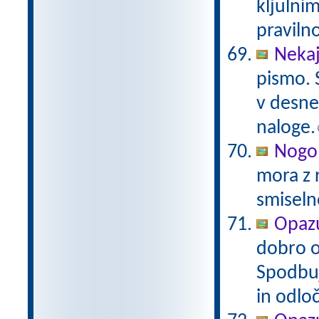
kljulnim
praviln
Neka
pismo. S
v desne
naloge.
Nogo
mora z 
smiseln
Opazu
dobro op
Spodbuj
in odlo