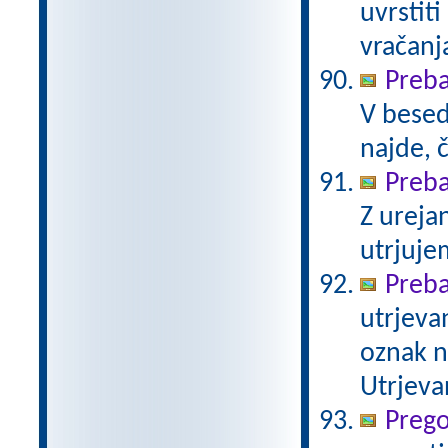
uvrstit
vračanj
Preba
V besed
najde, 
Preba
Z ureja
utrjuje
Prebav
utrjeva
oznak na
Utrjeva
Prego