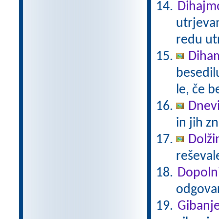
Dihajmo
utrjeva
redu ut
Diha
besedil
le, če 
Dnevi
in jih z
Dolži
reševal
Dopoln
odgovar
Gibanj