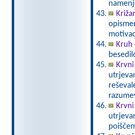
namenje
Križan
opismen
motivac
Kruh 
besedil
Krvni
utrjevan
reševal
razume
Krvni
utrjeva
poiščem