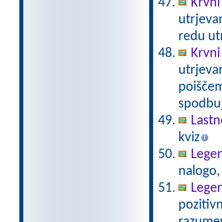
Krvni
utrjeva
redu ut
Krvni
utrjeva
poiščem
spodbuj
Lastn
kviz
Legen
nalogo,
Legen
pozitivn