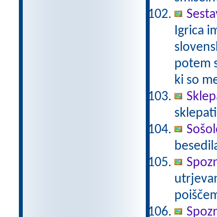
Sest
Igrica i
slovens
potem s
ki so m
Skle
sklepati
Sošolc
besedil
Spoz
utrjeva
poiščem
Spoz