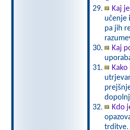
Kaj j
učenje 
pa jih r
razume
Kaj p
uporab
Kako 
utrjeva
prejšnj
dopolnj
Kdo j
opazova
trditve.