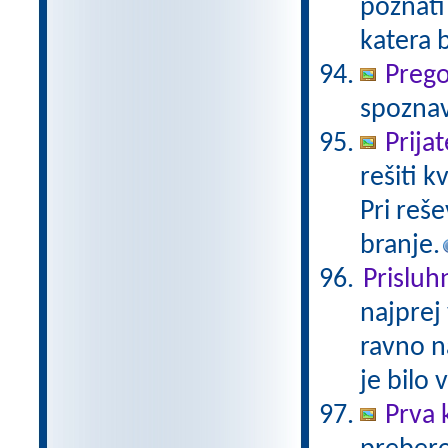
poznati
katera 
Prego
spoznav
Prija
rešiti 
Pri reš
branje.
Prisluh
najprej
ravno n
je bilo 
Prva 