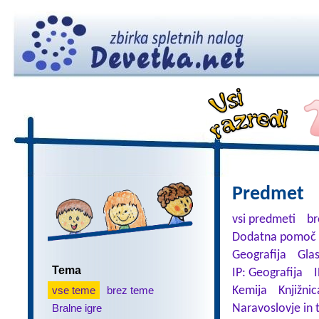
Predmet
vsi predmeti
br
Dodatna pomoč 
Geografija
Gla
Tema
IP: Geografija
I
vse teme
brez teme
Kemija
Knjižnic
Bralne igre
Naravoslovje in 