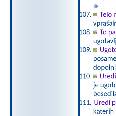
Telo 
vprašaln
To pa
ugotav
Ugoto
posamez
dopolni 
Uredi
je ugot
besedil
Uredi p
katerih