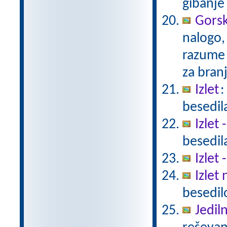
gibanj
Gorsk
nalogo,
razume 
za bran
Izlet
:
besedil
Izlet 
besedil
Izlet 
Izlet
besedil
Jedil