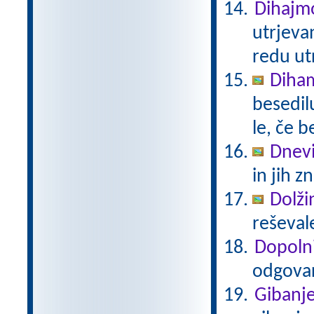
Dihajmo
utrjeva
redu ut
Diha
besedil
le, če 
Dnevi
in jih z
Dolži
reševal
Dopoln
odgovar
Gibanj