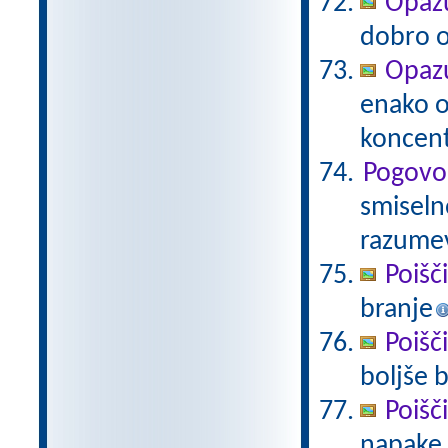
Opazu
dobro op
Opazu
enako 
koncent
Pogovo
smiseln
razume
Poišč
branje
Poišč
boljše 
Poišč
napake.