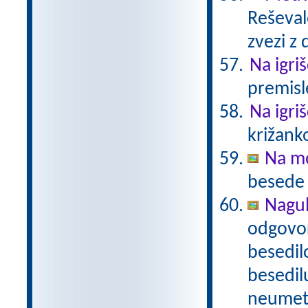
Reševal
zvezi z 
Na igri
premisl
Na igri
križank
Na mo
besede n
Nagu
odgovor
besedil
besedil
neumetn