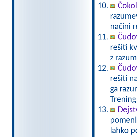
Čoko
razumev
načini 
Čudov
rešiti k
z razu
Čudov
rešiti n
ga razu
Trening
Dejst
pomeni 
lahko p