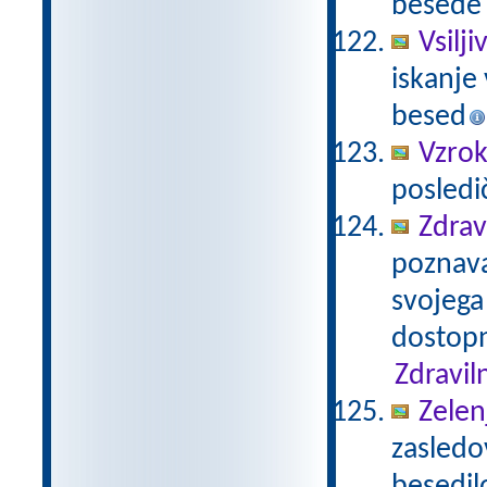
besede 
Vsilj
iskanje 
besed
Vzrok
posledi
Zdrav
poznavan
svojega
dostopn
Zdravil
Zelen
zasledo