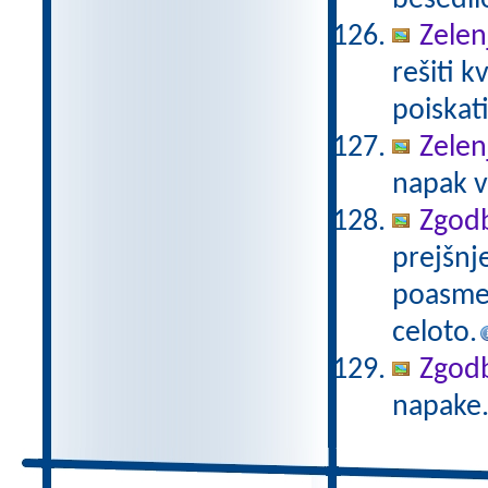
besedil
Zelen
rešiti k
poiskat
Zelen
napak v
Zgodb
prejšnj
poasmez
celoto.
Zgod
napake