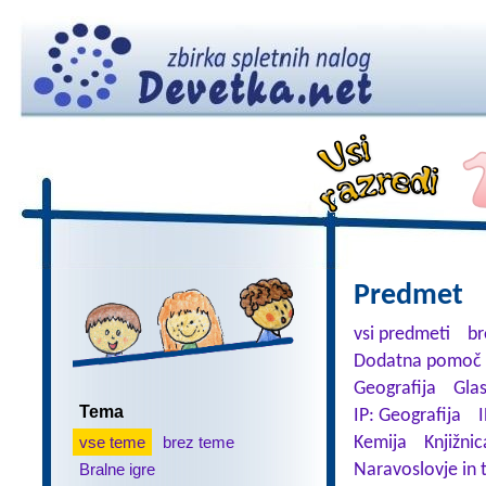
Predmet
vsi predmeti
br
Dodatna pomoč 
Geografija
Gla
Tema
IP: Geografija
I
vse teme
brez teme
Kemija
Knjižnic
Bralne igre
Naravoslovje in 