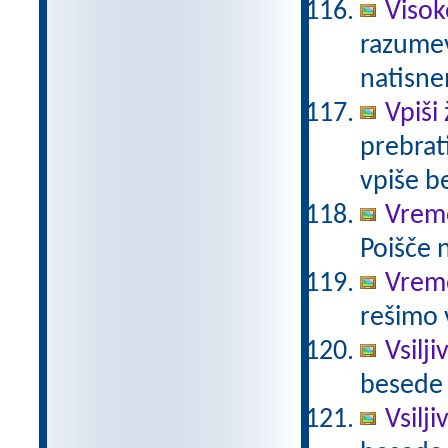
Visok
razumev
natisn
Vpiši 
prebrati
vpiše b
Vrem
Poišče n
Vreme
rešimo 
Vsilj
besede 
Vsilj