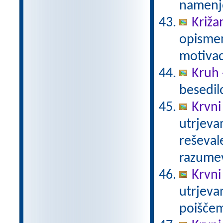
namenje
Križan
opismen
motivac
Kruh 
besedil
Krvni
utrjevan
reševal
razume
Krvni
utrjeva
poiščem