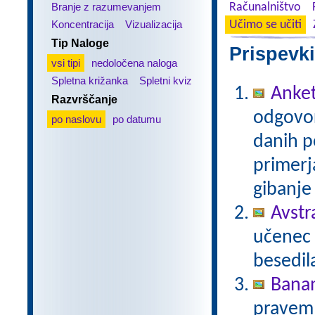
Branje z razumevanjem
Računalništvo
Koncentracija
Vizualizacija
Učimo se učiti
Tip Naloge
Prispevki
vsi tipi
nedoločena naloga
Spletna križanka
Spletni kviz
Anke
Razvrščanje
odgovor
po naslovu
po datumu
danih p
primerja
gibanje 
Avstr
učenec 
besedil
Bana
pravem