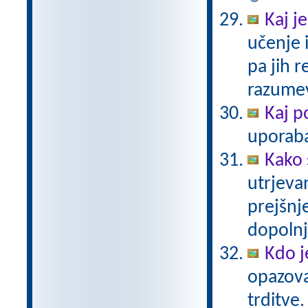
Kaj j
učenje 
pa jih r
razume
Kaj p
uporab
Kako 
utrjeva
prejšnj
dopolnj
Kdo j
opazova
trditve.