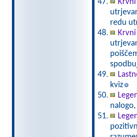
Krvni
utrjeva
redu ut
Krvni
utrjeva
poiščem
spodbuj
Lastn
kviz
Legen
nalogo,
Legen
pozitivn