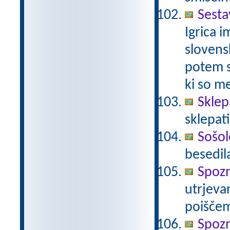
Sest
Igrica i
slovens
potem s
ki so m
Skle
sklepati
Sošolc
besedil
Spoz
utrjeva
poiščem
Spoz