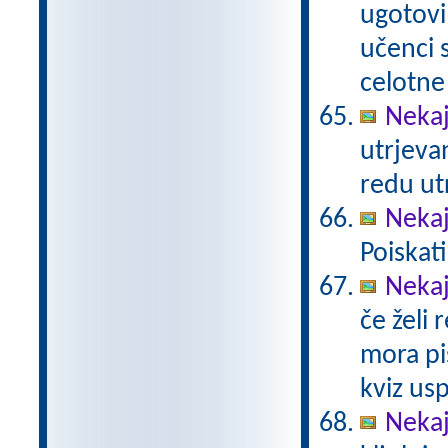
ugotovi
učenci
celotne
Nekaj
utrjeva
redu ut
Nekaj
Poiskat
Nekaj
če želi 
mora pi
kviz us
Nekaj