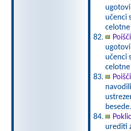
ugotovi
učenci
celotne
Poišč
ugotovi
učenci
celotne
Poišči
navodili
ustrezen
besede
Poklic
urediti 