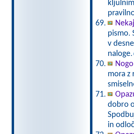
kljulnim
praviln
Neka
pismo. S
v desne
naloge.
Nogo
mora z 
smiseln
Opazu
dobro op
Spodbuj
in odlo