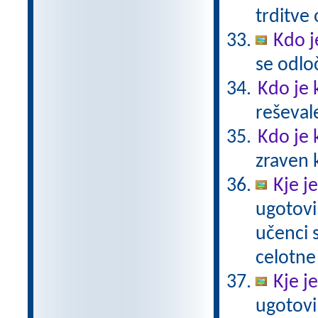
trditve
Kdo j
se odlo
Kdo je 
reševal
Kdo je 
zraven 
Kje j
ugotovi
učenci
celotne
Kje j
ugotovi