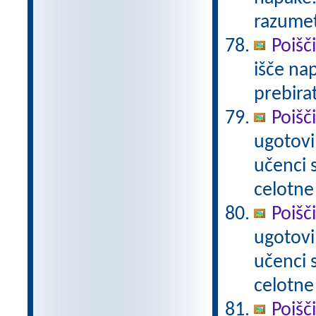
razumet
Poišč
išče na
prebira
Poišč
ugotovi
učenci
celotne
Poišč
ugotovi
učenci
celotne
Poišč