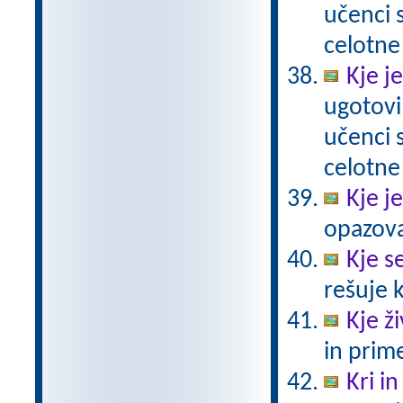
učenci
celotne
Kje j
ugotovi
učenci
celotne
Kje j
opazovat
Kje se
rešuje 
Kje ži
in prim
Kri in