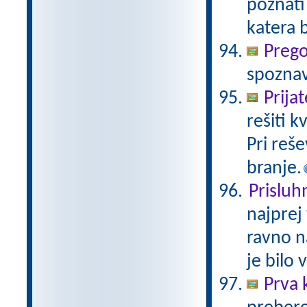
poznati
katera 
Prego
spoznav
Prija
rešiti 
Pri reš
branje.
Prisluh
najprej
ravno n
je bilo 
Prva 