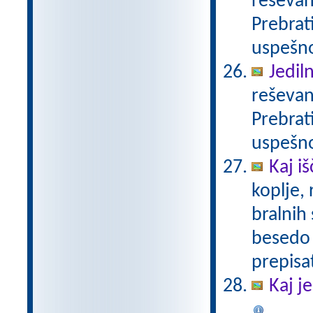
reševan
Prebrat
uspešno
Jedil
reševan
Prebrat
uspešno
Kaj iš
koplje,
bralnih
besedo 
prepisat
Kaj j