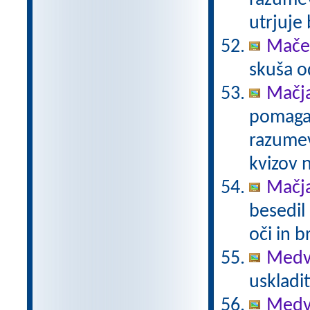
razumev
utrjuje
Maček
skuša o
Mačj
pomaga 
razumev
kvizov 
Mačj
besedil
oči in 
Medve
uskladit
Medve