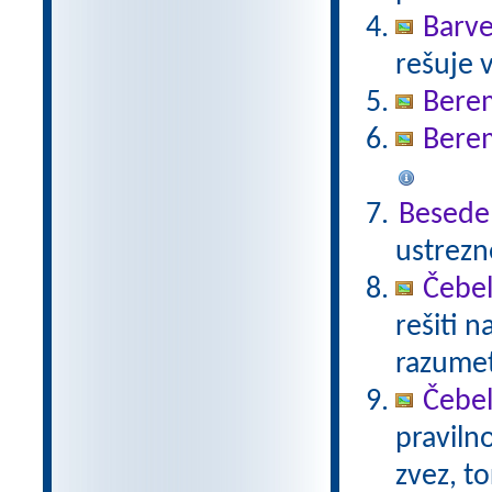
Barve
rešuje 
Bere
Bere
Besede
ustrezn
Čebel
rešiti 
razumet
Čebel
praviln
zvez, t