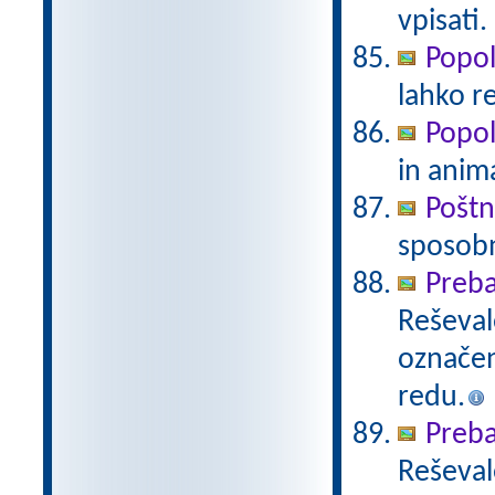
vpisati.
Popo
lahko r
Popo
in anim
Pošt
sposobn
Preba
Reševal
označen
redu.
Preba
Reševal