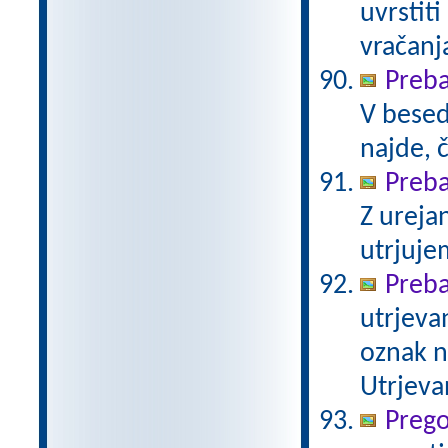
uvrstit
vračanj
Preba
V besed
najde, 
Preba
Z ureja
utrjuje
Prebav
utrjeva
oznak na
Utrjeva
Prego