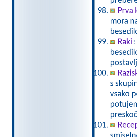
prebere.
Prva 
mora na
besedil
Raki
:
besedil
postavl
Razis
s skupin
vsako p
potujem
presko
Recep
smiseln