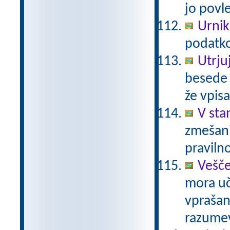
jo povle
Urnik
podatko
Utrju
besede i
že vpisa
V sta
zmešani
pravilno
Vešče
mora uč
vprašanj
razume