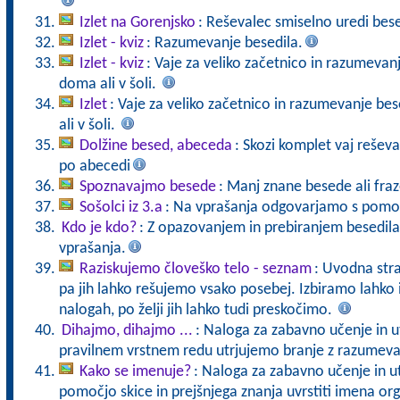
Izlet na Gorenjsko
: Reševalec smiselno uredi bese
Izlet - kviz
: Razumevanje besedila.
Izlet - kviz
: Vaje za veliko začetnico in razumevan
doma ali v šoli.
Izlet
: Vaje za veliko začetnico in razumevanje be
ali v šoli.
Dolžine besed, abeceda
: Skozi komplet vaj reševa
po abecedi
Spoznavajmo besede
: Manj znane besede ali fra
Sošolci iz 3.a
: Na vprašanja odgovarjamo s pomoč
Kdo je kdo?
: Z opazovanjem in prebiranjem besedila
vprašanja.
Raziskujemo človeško telo - seznam
: Uvodna stra
pa jih lahko rešujemo vsako posebej. Izbiramo lahko
nalogah, po želji jih lahko tudi preskočimo.
Dihajmo, dihajmo ...
: Naloga za zabavno učenje in ut
pravilnem vrstnem redu utrjujemo branje z razumev
Kako se imenuje?
: Naloga za zabavno učenje in u
pomočjo skice in prejšnjega znanja uvrstiti imena o