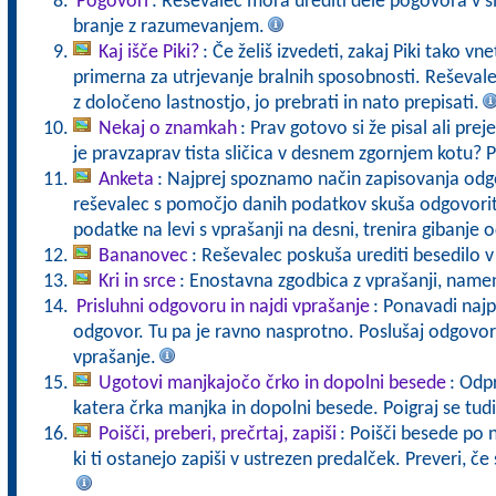
Pogovori
: Reševalec mora urediti dele pogovora v 
branje z razumevanjem.
Kaj išče Piki?
: Če želiš izvedeti, zakaj Piki tako vn
primerna za utrjevanje bralnih sposobnosti. Reševale
z določeno lastnostjo, jo prebrati in nato prepisati.
Nekaj o znamkah
: Prav gotovo si že pisal ali preje
je pravzaprav tista sličica v desnem zgornjem kotu? Po
Anketa
: Najprej spoznamo način zapisovanja od
reševalec s pomočjo danih podatkov skuša odgovoriti
podatke na levi s vprašanji na desni, trenira gibanje o
Bananovec
: Reševalec poskuša urediti besedilo 
Kri in srce
: Enostavna zgodbica z vprašanji, namen
Prisluhni odgovoru in najdi vprašanje
: Ponavadi naj
odgovor. Tu pa je ravno nasprotno. Poslušaj odgovor 
vprašanje.
Ugotovi manjkajočo črko in dopolni besede
: Odp
katera črka manjka in dopolni besede. Poigraj se tudi
Poišči, preberi, prečrtaj, zapiši
: Poišči besede po n
ki ti ostanejo zapiši v ustrezen predalček. Preveri, če s