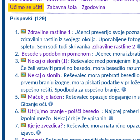
Učimo se učiti
Zabavna šola
Zgodovina
Prispevki (129)
Zdravilne rastline 1
: Učenci preverijo svoje pozna
zdravilnih rastlin iz svojega okolja. Uporabljene fot
spletu. Sem sodi tudi skrivanka
Zdravilne rastline 2
Besede s podobnim pomenom
: Učenec mora izbrati
Nekaj o slonih (1)
: Reševalec med ponujenimi klju
Če želi vstaviti pravilno besedo, mora besedilo razum
Nekaj o slonih
: Reševalec mora prebrati besedilo, 
prvemu branju izogne, mora piskati podatke v priložen
uspešno rešiti. Spodbuda za uspešno branje.
Maček je lačen
: Reševalec opazuje dogajanje in 
Gibanje oči.
Utrjujmo branje - poišči besedo!
: Najprej preberi
izpolni mrežo. Nekaj črk je že vpisanih.
Kje je zvezdica?
: Reševalec mora natančno opazova
izjavo.