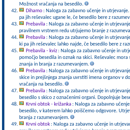
Možnost vračanja na besedilo.
Dihamo
: Naloga za zabavno učenje in utrjevanje.
pa jih reševalec ugane le, če besedilo bere z razume
Prebavila
: Naloga za zabavno učenje in utrjevanje
pravilnem vrstnem redu utrjujemo branje z razumev
Prebavila
: Naloga za zabavno učenje in utrjevanje
ki pa jih reševalec lahko najde, če besedilo bere z r
Prebavila - kviz
: Naloga za zabavno učenje in utrj
pomočjo besedila in oznak na skici. Reševalec mora s
znanja in branja z razumevanjem.
Prebavila
: Naloga za zabavno učenje in utrjevan
skice in prejšnjega znanja uvrstiti imena organov v
vračanja na besedilo.
Prebavila
: Naloga za zabavno učenje in utrjevanj
besedilo s skico z označenimi organi. Dopolnjuje bes
Krvni obtok - križanka
: Naloga za zabavno učenje i
besedilo, v katerem lahko poiščemo odgovore. Utrje
branja z razumevanjem.
Krvni obtok
: Naloga za zabavno učenje in utrjeva