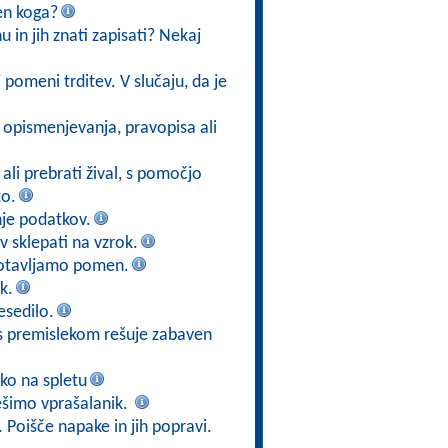
ven koga?
 in jih znati zapisati? Nekaj
 pomeni trditev. V slučaju, da je
e opismenjevanja, pravopisa ali
ali prebrati žival, s pomočjo
to.
nje podatkov.
 sklepati na vzrok.
gotavljamo pomen.
k.
esedilo.
n s premislekom rešuje zabaven
ko na spletu
ešimo vprašalanik.
. Poišče napake in jih popravi.