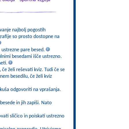
vanje najbolj pogostih
ografije so prosto dostopne na
 ustrezne pare besed.
lnimi besedami išče ustrezno.
eti.
če želi reševati kviz. Tudi če se
em besedilu, če želi kviz
skuša odgovoriti na vprašanja.
 besede in jih zapiši. Nato
ti sličico in poiskati ustrezno