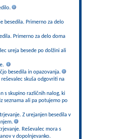
dilo.
je besedila. Primerno za delo
sedila. Primerno za delo doma
lec ureja besede po dolžini ali
ze.
jo besedila in opazovanja.
 reševalec skuša odgovriti na
n s skupino različnih nalog, ki
 iz seznama ali pa potujemo po
rjevanje. Z urejanjen besedila v
anjem.
trjevanje. Reševalec mora s
rganov v dopolnjevanko.