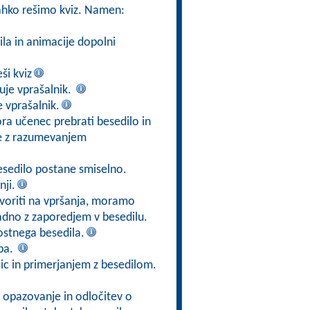
lahko rešimo kviz. Namen:
la in animacije dopolni
ši kviz
uje vprašalnik.
 vprašalnik.
ora učenec prebrati besedilo in
nje z razumevanjem
besedilo postane smiselno.
ji.
ovoriti na vpršanja, moramo
ladno z zaporedjem v besedilu.
stnega besedila.
ba.
ic in primerjanjem z besedilom.
 opazovanje in odločitev o