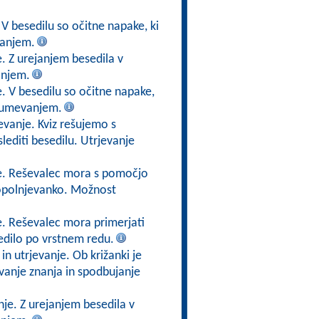
 V besedilu so očitne napake, ki
vanjem.
. Z urejanjem besedila v
anjem.
. V besedilu so očitne napake,
azumevanjem.
evanje. Kviz rešujemo s
lediti besedilu. Utrjevanje
je. Reševalec mora s pomočjo
 dopolnjevanko. Možnost
e. Reševalec mora primerjati
edilo po vrstnem redu.
n utrjevanje. Ob križanki je
vanje znanja in spodbujanje
nje. Z urejanjem besedila v