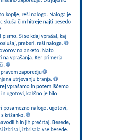
smiselno zaporedje. Utrjujemo
eto koplje, reši nalogo. Naloga je
c skuša čim hitreje najti besedo
l pismo. Si se kdaj vprašal, kaj
slušaj, preberi, reši naloge.
govorov na anketo. Nato
 na vprašanja. Ker primerja
či.
v pravem zaporedju
jena utrjevanju branja.
prej vprašamo in potem iščemo
in ugotovi, kakšno je bilo
ri posamezno nalogo, ugotovi,
 s križanko.
avodilih in jih prečrtaj. Besede,
i izbrisal, izbrisala vse besede.