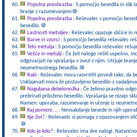
Popolna preobrazba
: S pomočjo besedila in slik 
branje z razumevanjem
Popolna preobrazba
: Reševalec s pomočjo besedi
besedilo.
Lastnosti metuljev
: Reševalec opazuje sličice in re
Barve in vzorci
: S pomočjo besedila reševalec reš
Telo metulja
: S pomočjo besedila reševalec rešuje
Vešče in metulji
: Če želi nalogo rešiti uspešno, m
odgovarjati na vprašanja v zvezi z njim. Utrjuje bra
neumetnostnega besedila.
Raki
: Reševalec mora razvrstiti povedi tako, da 
Usklajevati mora že postavljeno besedilo z nadaljevan
Nagubana debelonožka
: Če želimo pravilno odg
prebrirati priloženo besedilo. Vprašanja se nizajo sk
Namen: uporaba, razumevanje in učenje iz neumetno
Kaj pomeni ...
: Nevsakdanje besede in njih upora
Kje živi?
: Reševaelc si pomaga z opazovanjem slič
Kdo je kdo?
: Reševalec ima dve nalogi. Natančno