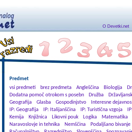
O Devetki.net
Predmet
vsi predmeti
brez predmeta
Angleščina
Biologija
Dn
Dodatna pomoč otrokom s posebn
Družba
Državljansk
Geografija
Glasba
Gospodinjstvo
Interesne dejavnos
IP: Geografija
IP: Italijanščina
IP: Turistična vzgoja
IP
Kemija
Knjižnica
Likovni pouk
Logika
Matematika
Naravoslovje in tehnika
Nemščina
Podaljšano bivanje
Računalništvo
Razredništvo
Slovenščina
Spoznavanje