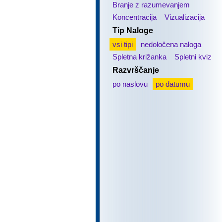
Branje z razumevanjem
Koncentracija
Vizualizacija
Tip Naloge
vsi tipi
nedoločena naloga
Spletna križanka
Spletni kviz
Razvrščanje
po naslovu
po datumu