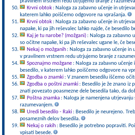
pravilnem vrstnem redu utrjujemo branje z razumev
Krvni obtok
: Naloga za zabavno učenje in utrjevan
katerem lahko poiščemo odgovore na vprašanja.
Krvni obtok
: Naloga za zabavno učenje in utrjevan
napake, ki pa jih reševalec lahko najde, če besedilo
Kaj je tu narobe? (možgani)
: Naloga za zabavno uč
so očitne napake, ki pa jih reševalec ugane le, če b
Nekaj o možganih
: Naloga za zabavno učenje in u
v pravilnem vrstnem redu utrjujemo branje z razume
Spoznajmo možgane
: Naloga za zabavno učenje i
besedilo, v katerem lahko poiščemo odgovore na vpr
Zgodba o znamki
: V znanem besedilu iščemo oči
Zgodba o poštni znamki
: Besedilo je že znano iz 
znati povezato poasmezne dele besedila tako, da dob
Poštna znamka
: Naloga je namenjena utrjevanju 
razumevanjem.
Uredi besedilo - Raki
: Besedilo je neurejeno. Treba
posameznih delov besedila.
Nekaj o rakih
: Besedilo je potrebno popraviti. Po
vpisati besede.