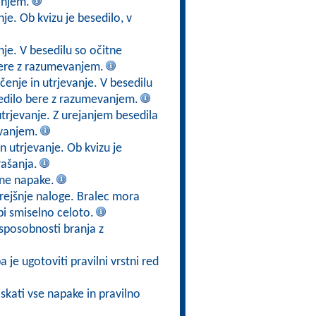
anjem.
je. Ob kvizu je besedilo, v
je. V besedilu so očitne
 bere z razumevanjem.
enje in utrjevanje. V besedilu
esedilo bere z razumevanjem.
trjevanje. Z urejanjem besedila
vanjem.
n utrjevanje. Ob kvizu je
ašanja.
tne napake.
prejšnje naloge. Bralec mora
i smiselno celoto.
sposobnosti branja z
 je ugotoviti pravilni vrstni red
iskati vse napake in pravilno