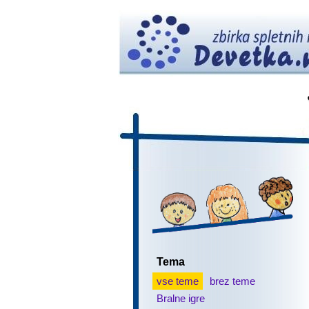
Tema
vse teme
brez teme
Bralne igre