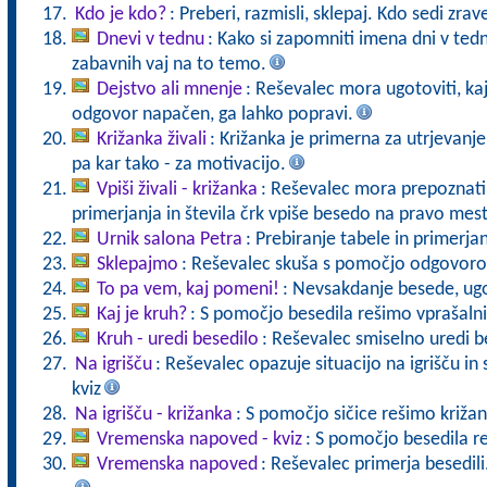
Kdo je kdo?
: Preberi, razmisli, sklepaj. Kdo sedi zra
Dnevi v tednu
: Kako si zapomniti imena dni v tednu
zabavnih vaj na to temo.
Dejstvo ali mnenje
: Reševalec mora ugotoviti, kaj
odgovor napačen, ga lahko popravi.
Križanka živali
: Križanka je primerna za utrjevanj
pa kar tako - za motivacijo.
Vpiši živali - križanka
: Reševalec mora prepoznati 
primerjanja in števila črk vpiše besedo na pravo mes
Urnik salona Petra
: Prebiranje tabele in primerja
Sklepajmo
: Reševalec skuša s pomočjo odgovorov
To pa vem, kaj pomeni!
: Nevsakdanje besede, u
Kaj je kruh?
: S pomočjo besedila rešimo vprašalni
Kruh - uredi besedilo
: Reševalec smiselno uredi b
Na igrišču
: Reševalec opazuje situacijo na igrišču i
kviz
Na igrišču - križanka
: S pomočjo sičice rešimo križan
Vremenska napoved - kviz
: S pomočjo besedila r
Vremenska napoved
: Reševalec primerja besedili