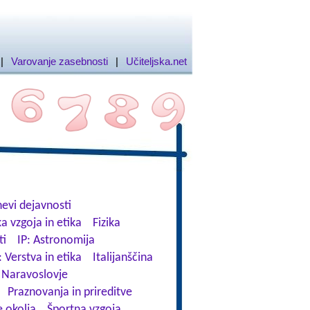
|
Varovanje zasebnosti
|
Učiteljska.net
evi dejavnosti
a vzgoja in etika
Fizika
ti
IP: Astronomija
: Verstva in etika
Italijanščina
Naravoslovje
Praznovanja in prireditve
 okolja
Športna vzgoja