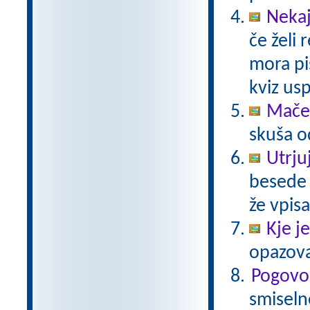
Nekaj
če želi 
mora pi
kviz us
Maček
skuša o
Utrju
besede i
že vpisa
Kje j
opazovat
Pogovo
smiseln