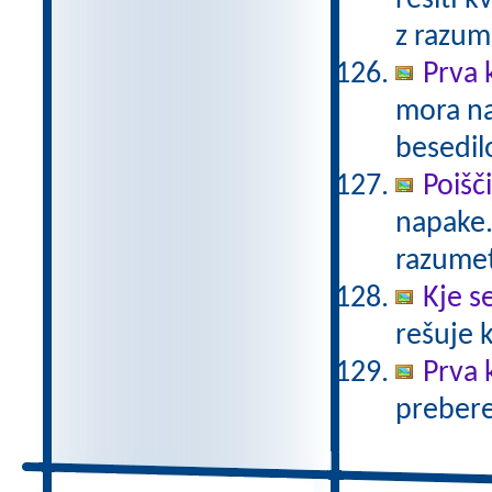
rešiti k
z razu
Prva 
mora na
besedil
Poišč
napake.
razumet
Kje se
rešuje 
Prva 
prebere.