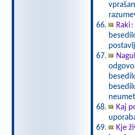
vprašanj
razume
Raki
:
besedil
postavl
Nagu
odgovor
besedil
besedil
neumetn
Kaj p
uporab
Kje ži