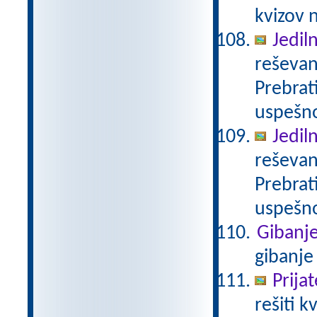
kvizov 
Jedil
reševan
Prebrat
uspešno
Jedil
reševan
Prebrat
uspešno
Gibanj
gibanj
Prija
rešiti 