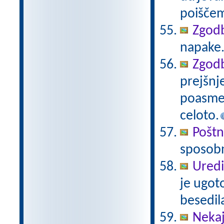
poiščem
Zgod
napake
Zgodb
prejšnj
poasmez
celoto.
Pošt
sposobn
Uredi
je ugot
besedil
Nekaj