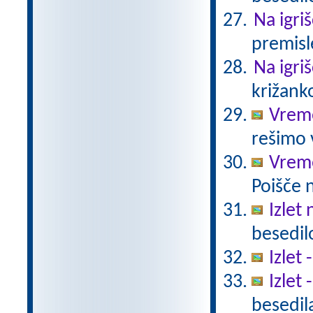
Na igri
premisl
Na igri
križank
Vreme
rešimo 
Vrem
Poišče n
Izlet
besedil
Izlet 
Izlet 
besedil