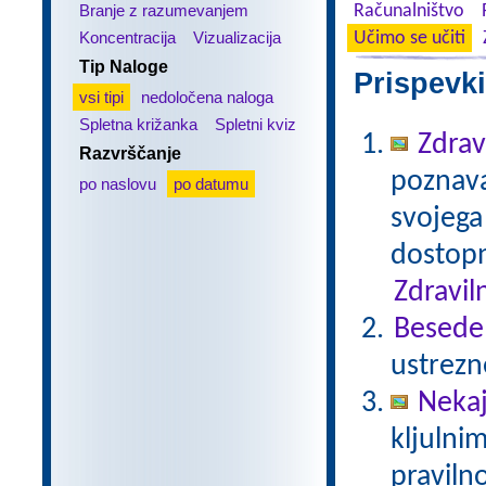
Branje z razumevanjem
Računalništvo
Koncentracija
Vizualizacija
Učimo se učiti
Tip Naloge
Prispevki
vsi tipi
nedoločena naloga
Spletna križanka
Spletni kviz
Zdrav
Razvrščanje
poznavan
po naslovu
po datumu
svojega
dostopn
Zdravil
Besede
ustrezn
Nekaj
kljulnim
praviln