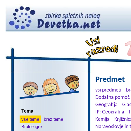
Predmet
vsi predmeti
br
Dodatna pomoč 
Geografija
Gla
Tema
IP: Geografija
I
vse teme
brez teme
Kemija
Knjižnic
Bralne igre
Naravoslovje in 