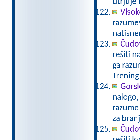
utrjuje
Visok
razumev
natisn
Čudov
rešiti n
ga razu
Trening
Gorsk
nalogo,
razume 
za bran
Čudov