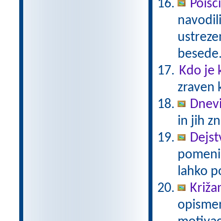
Poišči
navodili
ustrezen
besede
Kdo je 
zraven 
Dnevi
in jih z
Dejst
pomeni 
lahko p
Križan
opismen