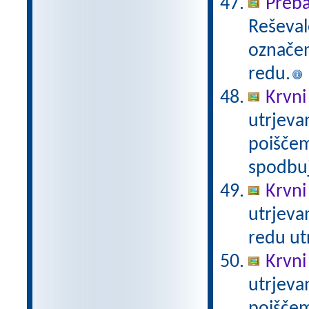
Preba
Reševal
označen
redu.
Krvni
utrjeva
poiščem
spodbuj
Krvni
utrjeva
redu ut
Krvni
utrjeva