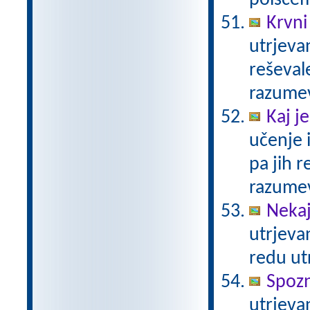
poiščem
Krvni
utrjevan
reševal
razume
Kaj j
učenje 
pa jih r
razume
Nekaj
utrjeva
redu ut
Spoz
utrjeva