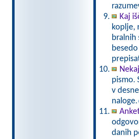
razume
Kaj iš
koplje,
bralnih
besedo 
prepisat
Neka
pismo. S
v desne
naloge.
Anke
odgovor
danih p