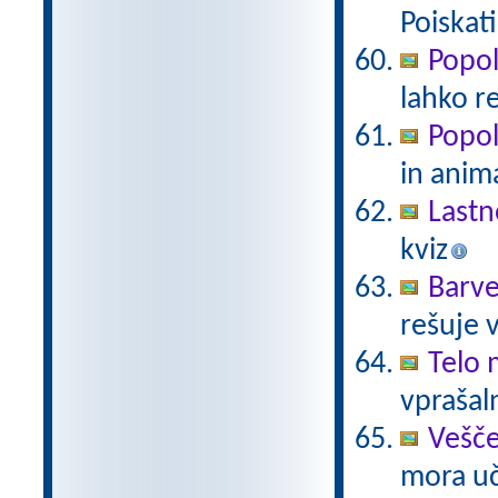
Poiskat
Popo
lahko r
Popo
in anim
Lastn
kviz
Barve
rešuje 
Telo 
vprašaln
Vešče
mora uč