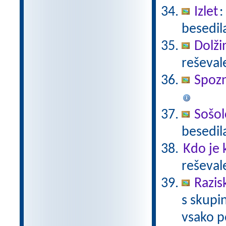
Izlet
:
besedil
Dolži
reševal
Spoz
Sošolc
besedil
Kdo je 
reševal
Razis
s skupin
vsako p