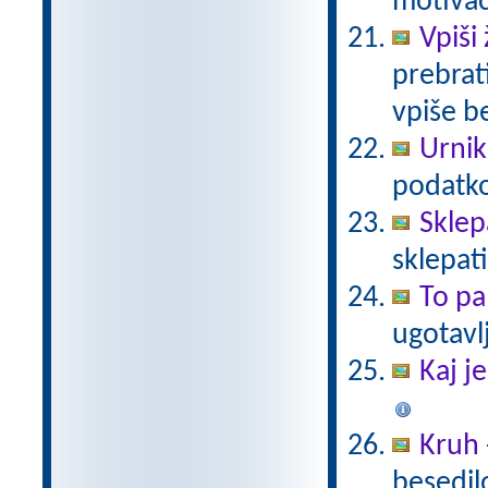
motivac
Vpiši 
prebrati
vpiše b
Urnik
podatko
Skle
sklepati
To pa
ugotav
Kaj j
Kruh 
besedil