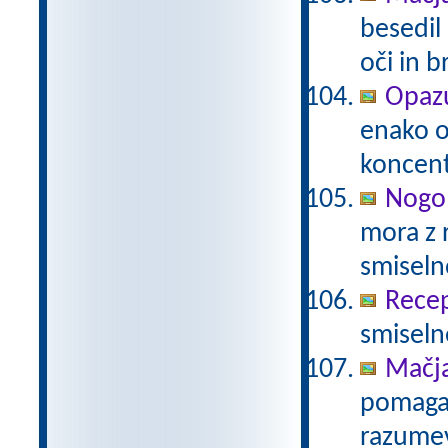
besedil
oči in 
Opazu
enako 
koncent
Nogo
mora z 
smiseln
Recep
smiseln
Mačj
pomaga 
razumev