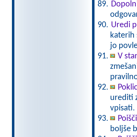
Dopoln
odgovar
Uredi p
katerih
jo povle
V sta
zmešani
pravilno
Poklic
urediti 
vpisati.
Poišč
boljše 