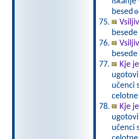
iskanje 
besed
Vsilj
besede 
Vsilj
besede 
Kje j
ugotovi
učenci
celotne
Kje j
ugotovi
učenci
celotne