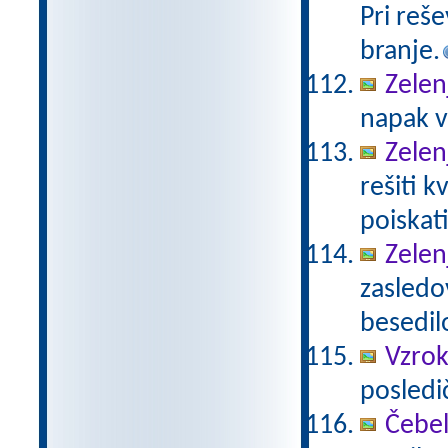
Pri reš
branje.
Zelen
napak v
Zelen
rešiti k
poiskat
Zelen
zasledo
besedil
Vzrok
posledi
Čebel