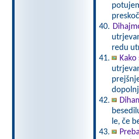
potujem
presko
Dihajmo
utrjeva
redu ut
Kako 
utrjeva
prejšnj
dopolnj
Diha
besedil
le, če 
Preba