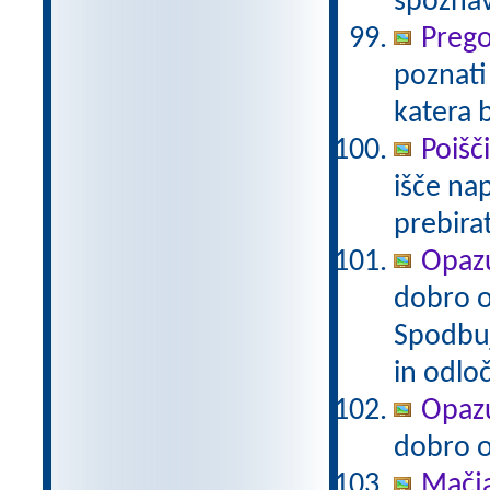
spoznav
Prego
poznati
katera 
Poišč
išče na
prebira
Opazu
dobro op
Spodbuj
in odlo
Opazu
dobro op
Mačj