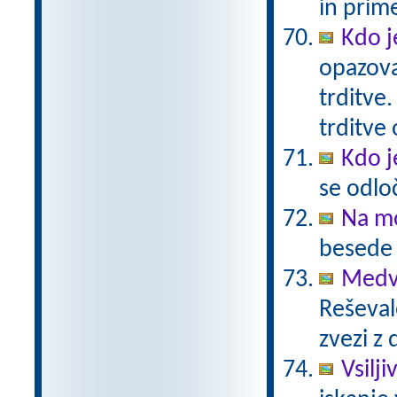
in prim
Kdo j
opazova
trditve.
trditve
Kdo j
se odlo
Na mo
besede n
Medve
Reševal
zvezi z 
Vsilj