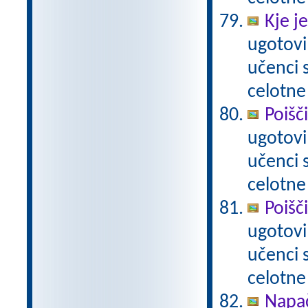
Kje j
ugotovi
učenci
celotne
Poišč
ugotovi
učenci
celotne
Poišč
ugotovi
učenci
celotne
Napač