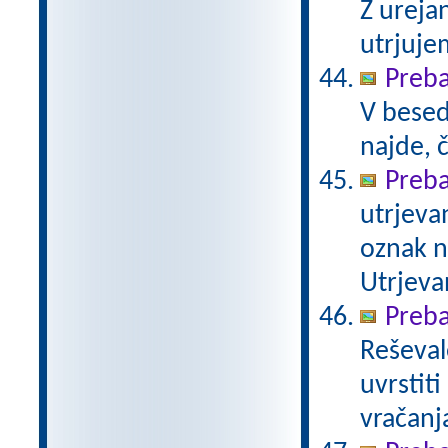
Z ureja
utrjuje
Preba
V besed
najde, 
Prebav
utrjeva
oznak na
Utrjeva
Preba
Reševal
uvrstit
vračanj