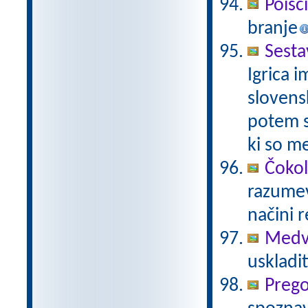
Poišč
branje
Sest
Igrica i
slovens
potem s
ki so m
Čoko
razumev
načini 
Medve
uskladit
Prego