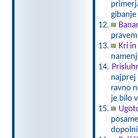
primerja
gibanje 
Bana
pravem
Kri in
namenje
Prisluh
najprej
ravno n
je bilo 
Ugoto
posamez
dopolni 