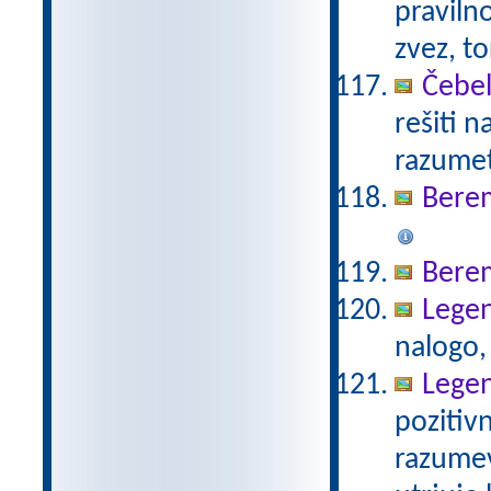
praviln
zvez, t
Čebel
rešiti 
razumet
Bere
Bere
Legen
nalogo,
Legen
pozitivn
razumev