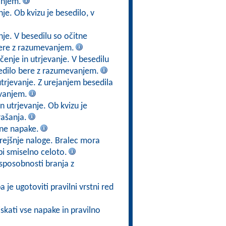
anjem.
je. Ob kvizu je besedilo, v
je. V besedilu so očitne
 bere z razumevanjem.
enje in utrjevanje. V besedilu
esedilo bere z razumevanjem.
trjevanje. Z urejanjem besedila
vanjem.
n utrjevanje. Ob kvizu je
ašanja.
tne napake.
prejšnje naloge. Bralec mora
i smiselno celoto.
sposobnosti branja z
 je ugotoviti pravilni vrstni red
iskati vse napake in pravilno