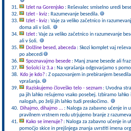
Izlet na Gorenjsko
: Reševalec smiselno uredi bese
Izlet - kviz
: Razumevanje besedila.
Izlet - kviz
: Vaje za veliko začetnico in razumevan
doma ali v šoli.
Izlet
: Vaje za veliko začetnico in razumevanje be
ali v šoli.
Dolžine besed, abeceda
: Skozi komplet vaj reševa
po abecedi
Spoznavajmo besede
: Manj znane besede ali fra
Sošolci iz 3.a
: Na vprašanja odgovarjamo s pomoč
Kdo je kdo?
: Z opazovanjem in prebiranjem besedila
vprašanja.
Raziskujemo človeško telo - seznam
: Uvodna stra
pa jih lahko rešujemo vsako posebej. Izbiramo lahko
nalogah, po želji jih lahko tudi preskočimo.
Dihajmo, dihajmo ...
: Naloga za zabavno učenje in ut
pravilnem vrstnem redu utrjujemo branje z razumev
Kako se imenuje?
: Naloga za zabavno učenje in u
pomočjo skice in prejšnjega znanja uvrstiti imena o