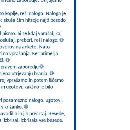
smiselno zaporedje. Utrjujemo
eto koplje, reši nalogo. Naloga je
c skuša čim hitreje najti besedo
l pismo. Si se kdaj vprašal, kaj
slušaj, preberi, reši naloge.
govorov na anketo. Nato
 na vprašanja. Ker primerja
či.
v pravem zaporedju
jena utrjevanju branja.
prej vprašamo in potem iščemo
in ugotovi, kakšno je bilo
ri posamezno nalogo, ugotovi,
 s križanko.
avodilih in jih prečrtaj. Besede,
i izbrisal, izbrisala vse besede.