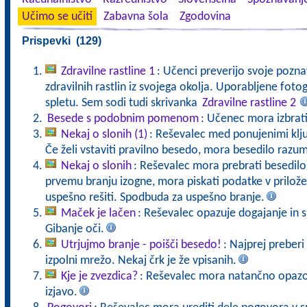
Učimo se učiti
Zabavna šola
Zgodovina
Prispevki (129)
Zdravilne rastline 1
: Učenci preverijo svoje pozna
zdravilnih rastlin iz svojega okolja. Uporabljene fot
spletu. Sem sodi tudi skrivanka
Zdravilne rastline 2
Besede s podobnim pomenom
: Učenec mora izbrati
Nekaj o slonih (1)
: Reševalec med ponujenimi klju
Če želi vstaviti pravilno besedo, mora besedilo razum
Nekaj o slonih
: Reševalec mora prebrati besedilo, 
prvemu branju izogne, mora piskati podatke v priložen
uspešno rešiti. Spodbuda za uspešno branje.
Maček je lačen
: Reševalec opazuje dogajanje in 
Gibanje oči.
Utrjujmo branje - poišči besedo!
: Najprej preberi
izpolni mrežo. Nekaj črk je že vpisanih.
Kje je zvezdica?
: Reševalec mora natančno opazova
izjavo.