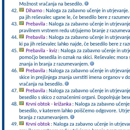
Možnost vračanja na besedilo.
Dihamo
: Naloga za zabavno učenje in utrjevanje.
pa jih reševalec ugane le, če besedilo bere z razume
Prebavila
: Naloga za zabavno učenje in utrjevanje
pravilnem vrstnem redu utrjujemo branje z razumev
Prebavila
: Naloga za zabavno učenje in utrjevanje
ki pa jih reševalec lahko najde, če besedilo bere z r
Prebavila - kviz
: Naloga za zabavno učenje in utrj
pomočjo besedila in oznak na skici. Reševalec mora s
znanja in branja z razumevanjem.
Prebavila
: Naloga za zabavno učenje in utrjevan
skice in prejšnjega znanja uvrstiti imena organov v
vračanja na besedilo.
Prebavila
: Naloga za zabavno učenje in utrjevanj
besedilo s skico z označenimi organi. Dopolnjuje bes
Krvni obtok - križanka
: Naloga za zabavno učenje i
besedilo, v katerem lahko poiščemo odgovore. Utrje
branja z razumevanjem.
Krvni obtok
: Naloga za zabavno učenje in utrjeva