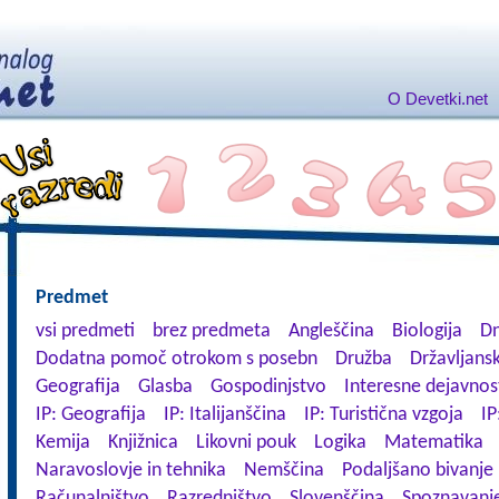
O Devetki.net
Predmet
vsi predmeti
brez predmeta
Angleščina
Biologija
Dn
Dodatna pomoč otrokom s posebn
Družba
Državljansk
Geografija
Glasba
Gospodinjstvo
Interesne dejavnos
IP: Geografija
IP: Italijanščina
IP: Turistična vzgoja
IP
Kemija
Knjižnica
Likovni pouk
Logika
Matematika
Naravoslovje in tehnika
Nemščina
Podaljšano bivanje
Računalništvo
Razredništvo
Slovenščina
Spoznavanje