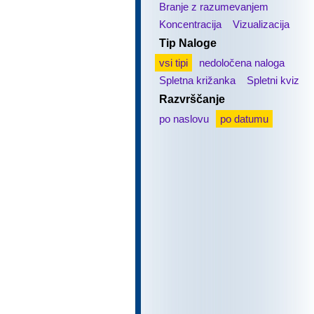
Branje z razumevanjem
Koncentracija
Vizualizacija
Tip Naloge
vsi tipi
nedoločena naloga
Spletna križanka
Spletni kviz
Razvrščanje
po naslovu
po datumu