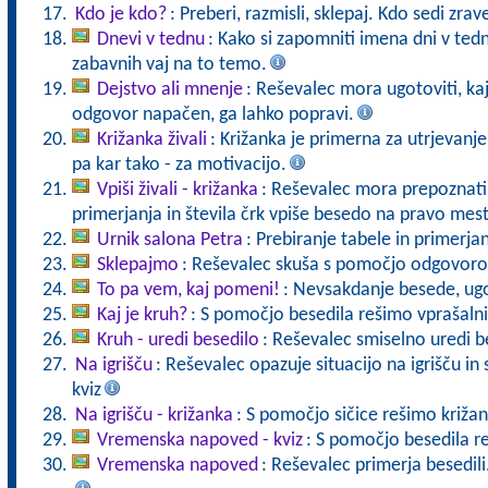
Kdo je kdo?
: Preberi, razmisli, sklepaj. Kdo sedi zra
Dnevi v tednu
: Kako si zapomniti imena dni v tednu
zabavnih vaj na to temo.
Dejstvo ali mnenje
: Reševalec mora ugotoviti, kaj
odgovor napačen, ga lahko popravi.
Križanka živali
: Križanka je primerna za utrjevanj
pa kar tako - za motivacijo.
Vpiši živali - križanka
: Reševalec mora prepoznati 
primerjanja in števila črk vpiše besedo na pravo mes
Urnik salona Petra
: Prebiranje tabele in primerja
Sklepajmo
: Reševalec skuša s pomočjo odgovorov
To pa vem, kaj pomeni!
: Nevsakdanje besede, u
Kaj je kruh?
: S pomočjo besedila rešimo vprašalni
Kruh - uredi besedilo
: Reševalec smiselno uredi b
Na igrišču
: Reševalec opazuje situacijo na igrišču i
kviz
Na igrišču - križanka
: S pomočjo sičice rešimo križan
Vremenska napoved - kviz
: S pomočjo besedila r
Vremenska napoved
: Reševalec primerja besedili