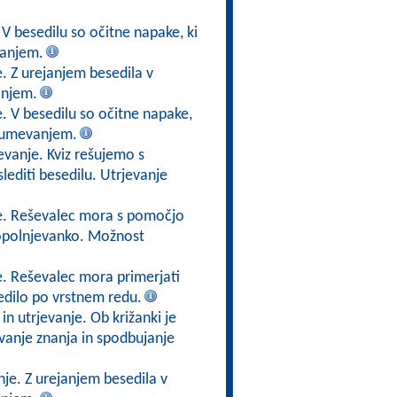
 V besedilu so očitne napake, ki
vanjem.
. Z urejanjem besedila v
anjem.
. V besedilu so očitne napake,
azumevanjem.
evanje. Kviz rešujemo s
lediti besedilu. Utrjevanje
je. Reševalec mora s pomočjo
 dopolnjevanko. Možnost
e. Reševalec mora primerjati
edilo po vrstnem redu.
n utrjevanje. Ob križanki je
vanje znanja in spodbujanje
nje. Z urejanjem besedila v