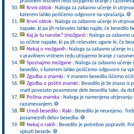
pravilnem vrstnem redu utrjujemo branje z razumev
Krvni obtok
: Naloga za zabavno učenje in utrjevan
katerem lahko poiščemo odgovore na vprašanja.
Krvni obtok
: Naloga za zabavno učenje in utrjevan
napake, ki pa jih reševalec lahko najde, če besedilo
Kaj je tu narobe? (možgani)
: Naloga za zabavno uč
so očitne napake, ki pa jih reševalec ugane le, če b
Nekaj o možganih
: Naloga za zabavno učenje in u
v pravilnem vrstnem redu utrjujemo branje z razume
Spoznajmo možgane
: Naloga za zabavno učenje i
besedilo, v katerem lahko poiščemo odgovore na vpr
Zgodba o znamki
: V znanem besedilu iščemo oči
Zgodba o poštni znamki
: Besedilo je že znano iz 
znati povezato poasmezne dele besedila tako, da dob
Poštna znamka
: Naloga je namenjena utrjevanju 
razumevanjem.
Uredi besedilo - Raki
: Besedilo je neurejeno. Treba
posameznih delov besedila.
Nekaj o rakih
: Besedilo je potrebno popraviti. Po
vpisati besede.