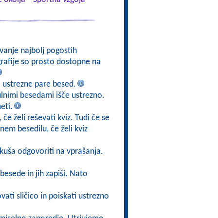
vanje najbolj pogostih
ografije so prosto dostopne na
 ustrezne pare besed.
lnimi besedami išče ustrezno.
eti.
če želi reševati kviz. Tudi če se
em besedilu, če želi kviz
skuša odgovoriti na vprašanja.
 besede in jih zapiši. Nato
ti sličico in poiskati ustrezno