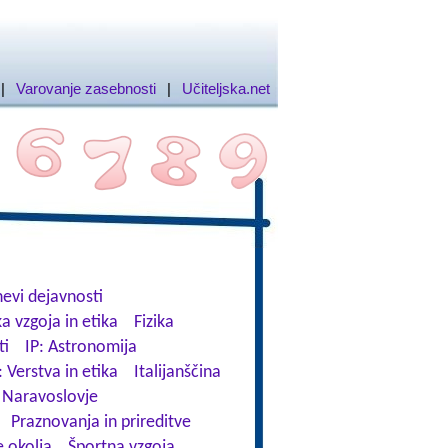
|
Varovanje zasebnosti
|
Učiteljska.net
evi dejavnosti
a vzgoja in etika
Fizika
ti
IP: Astronomija
: Verstva in etika
Italijanščina
Naravoslovje
Praznovanja in prireditve
 okolja
Športna vzgoja