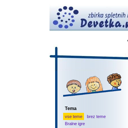
Tema
vse teme
brez teme
Bralne igre