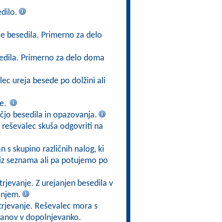
dilo.
je besedila. Primerno za delo
sedila. Primerno za delo doma
lec ureja besede po dolžini ali
ze.
jo besedila in opazovanja.
 reševalec skuša odgovriti na
n s skupino različnih nalog, ki
 iz seznama ali pa potujemo po
rjevanje. Z urejanjen besedila v
anjem.
trjevanje. Reševalec mora s
rganov v dopolnjevanko.