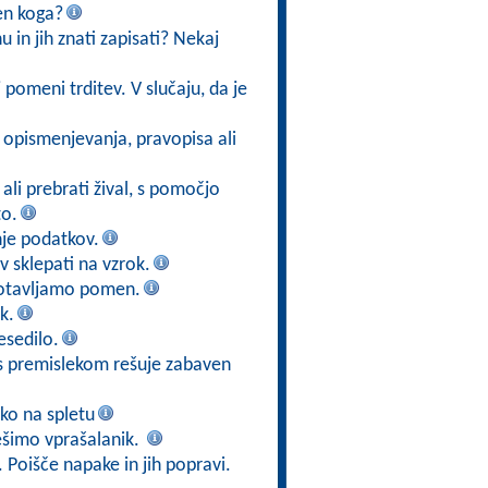
ven koga?
 in jih znati zapisati? Nekaj
 pomeni trditev. V slučaju, da je
e opismenjevanja, pravopisa ali
ali prebrati žival, s pomočjo
to.
nje podatkov.
 sklepati na vzrok.
gotavljamo pomen.
k.
esedilo.
n s premislekom rešuje zabaven
ko na spletu
ešimo vprašalanik.
. Poišče napake in jih popravi.