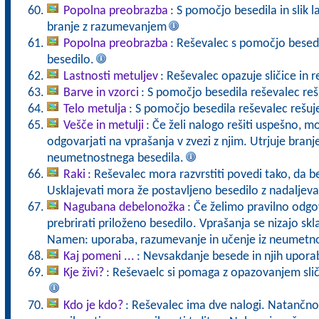
Popolna preobrazba
: S pomočjo besedila in slik 
branje z razumevanjem
Popolna preobrazba
: Reševalec s pomočjo besedi
besedilo.
Lastnosti metuljev
: Reševalec opazuje sličice in re
Barve in vzorci
: S pomočjo besedila reševalec reš
Telo metulja
: S pomočjo besedila reševalec rešuje
Vešče in metulji
: Če želi nalogo rešiti uspešno, m
odgovarjati na vprašanja v zvezi z njim. Utrjuje bra
neumetnostnega besedila.
Raki
: Reševalec mora razvrstiti povedi tako, da 
Usklajevati mora že postavljeno besedilo z nadaljevan
Nagubana debelonožka
: Če želimo pravilno odg
prebrirati priloženo besedilo. Vprašanja se nizajo sk
Namen: uporaba, razumevanje in učenje iz neumetno
Kaj pomeni ...
: Nevsakdanje besede in njih upora
Kje živi?
: Reševaelc si pomaga z opazovanjem slič
Kdo je kdo?
: Reševalec ima dve nalogi. Natančno