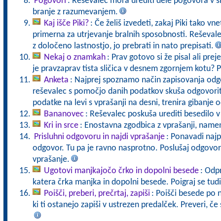
Pogovori
: Reševalec mora urediti dele pogovora v 
branje z razumevanjem.
Kaj išče Piki?
: Če želiš izvedeti, zakaj Piki tako vn
primerna za utrjevanje bralnih sposobnosti. Reševale
z določeno lastnostjo, jo prebrati in nato prepisati.
Nekaj o znamkah
: Prav gotovo si že pisal ali preje
je pravzaprav tista sličica v desnem zgornjem kotu? Po
Anketa
: Najprej spoznamo način zapisovanja od
reševalec s pomočjo danih podatkov skuša odgovoriti
podatke na levi s vprašanji na desni, trenira gibanje o
Bananovec
: Reševalec poskuša urediti besedilo 
Kri in srce
: Enostavna zgodbica z vprašanji, namen
Prisluhni odgovoru in najdi vprašanje
: Ponavadi naj
odgovor. Tu pa je ravno nasprotno. Poslušaj odgovor 
vprašanje.
Ugotovi manjkajočo črko in dopolni besede
: Odp
katera črka manjka in dopolni besede. Poigraj se tudi
Poišči, preberi, prečrtaj, zapiši
: Poišči besede po n
ki ti ostanejo zapiši v ustrezen predalček. Preveri, če s