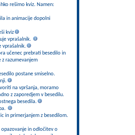
lahko rešimo kviz. Namen:
la in animacije dopolni
ši kviz
uje vprašalnik.
 vprašalnik.
ora učenec prebrati besedilo in
nje z razumevanjem
besedilo postane smiselno.
ji.
ovoriti na vpršanja, moramo
ladno z zaporedjem v besedilu.
stnega besedila.
ba.
ic in primerjanjem z besedilom.
 opazovanje in odločitev o