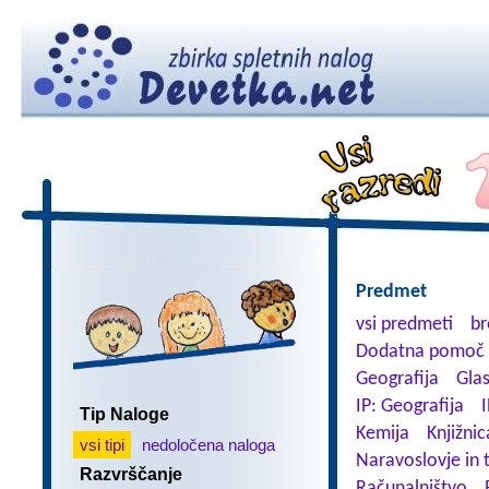
Predmet
vsi predmeti
br
Dodatna pomoč 
Geografija
Gla
IP: Geografija
I
Tip Naloge
Kemija
Knjižnic
vsi tipi
nedoločena naloga
Naravoslovje in 
Razvrščanje
Računalništvo