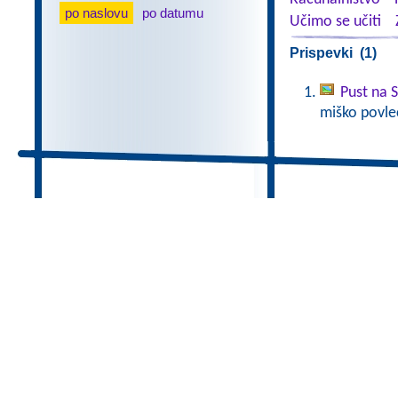
po naslovu
po datumu
Učimo se učiti
Prispevki (1)
Pust na 
miško povlec