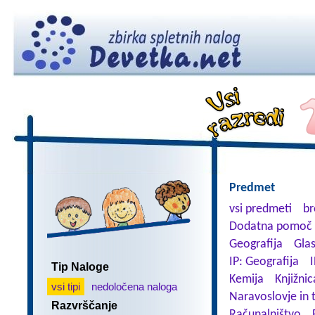
Predmet
vsi predmeti
br
Dodatna pomoč 
Geografija
Gla
IP: Geografija
I
Tip Naloge
Kemija
Knjižnic
vsi tipi
nedoločena naloga
Naravoslovje in 
Razvrščanje
Računalništvo