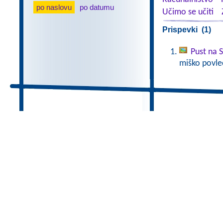
po naslovu
po datumu
Učimo se učiti
Prispevki (1)
Pust na 
miško povlec